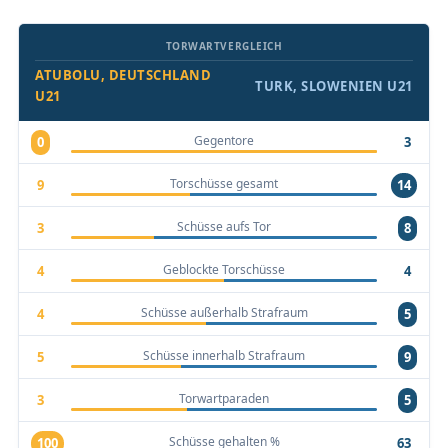
TORWARTVERGLEICH
ATUBOLU, DEUTSCHLAND
TURK, SLOWENIEN U21
U21
Gegentore
0
3
Torschüsse gesamt
9
14
Schüsse aufs Tor
3
8
Geblockte Torschüsse
4
4
Schüsse außerhalb Strafraum
4
5
Schüsse innerhalb Strafraum
5
9
Torwartparaden
3
5
Schüsse gehalten %
100
63