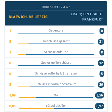
TORWARTVERGLEICH
TRAPP, EINTRACHT
BLASWICH, RB LEIPZIG
FRANKFURT
Gegentore
1
0
Torschüsse gesamt
5
31
Schüsse aufs Tor
1
8
Geblockte Torschüsse
0
12
Schüsse außerhalb Strafraum
0
5
Schüsse innerhalb Strafraum
5
26
xG
1,09
3,56
xG auf das Tor
0,85
0,97