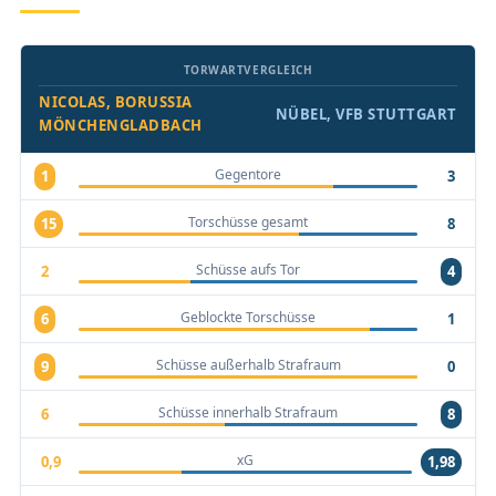
TORWARTVERGLEICH
NICOLAS, BORUSSIA
NÜBEL, VFB STUTTGART
MÖNCHENGLADBACH
Gegentore
1
3
Torschüsse gesamt
15
8
Schüsse aufs Tor
2
4
Geblockte Torschüsse
6
1
Schüsse außerhalb Strafraum
9
0
Schüsse innerhalb Strafraum
6
8
xG
0,9
1,98