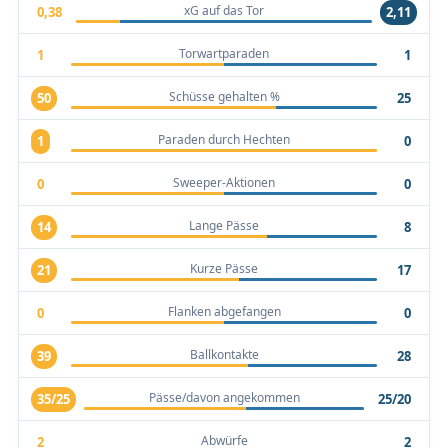
xG auf das Tor
0,38
2,11
Torwartparaden
1
1
Schüsse gehalten %
50
25
Paraden durch Hechten
1
0
Sweeper-Aktionen
0
0
Lange Pässe
14
8
Kurze Pässe
21
17
Flanken abgefangen
0
0
Ballkontakte
39
28
Pässe/davon angekommen
35/25
25/20
Abwürfe
2
2