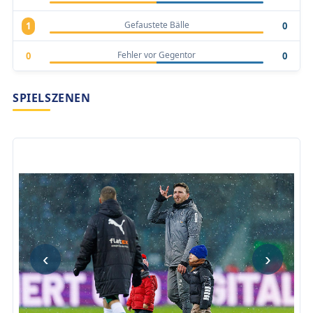
Gefaustete Bälle
1
0
Fehler vor Gegentor
0
0
SPIELSZENEN
‹
›