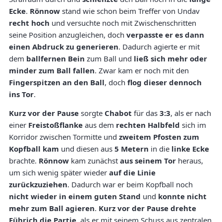
Ecke
.
Rönnow
stand wie schon beim Treffer von Undav
recht hoch
und versuchte noch mit Zwischenschritten
seine Position anzugleichen, doch
verpasste er es dann
einen Abdruck zu generieren
. Dadurch agierte er mit
dem
ballfernen Bein
zum Ball und
ließ sich mehr oder
minder zum Ball fallen
. Zwar kam er noch mit den
Fingerspitzen an den Ball
, doch
flog dieser dennoch
ins Tor
.
Kurz vor der Pause
sorgte
Chabot
für das
3:3
, als er nach
einer
Freistoßflanke
aus dem
rechten Halbfeld
sich im
Korridor zwischen Tormitte und
zweitem Pfosten zum
Kopfball kam
und diesen aus
5 Metern
in die
linke Ecke
brachte.
Rönnow
kam zunächst
aus seinem Tor
heraus,
um sich wenig später wieder
auf die Linie
zurückzuziehen
. Dadurch war er beim Kopfball noch
nicht wieder in einem guten Stand
und
konnte nicht
mehr zum Ball agieren
.
Kurz vor der Pause
drehte
Führich die Partie
, als er mit seinem Schuss aus zentralen