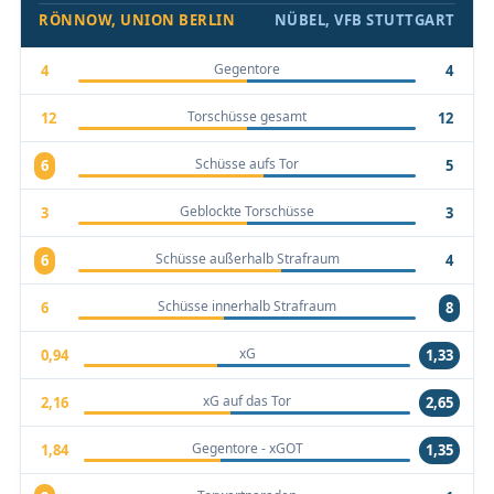
RÖNNOW, UNION BERLIN
NÜBEL, VFB STUTTGART
Gegentore
4
4
Torschüsse gesamt
12
12
Schüsse aufs Tor
6
5
Geblockte Torschüsse
3
3
Schüsse außerhalb Strafraum
6
4
Schüsse innerhalb Strafraum
6
8
xG
0,94
1,33
xG auf das Tor
2,16
2,65
Gegentore - xGOT
1,84
1,35