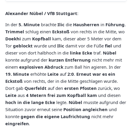
Alexander Nübel / VfB Stuttgart
:
In der
5. Minute
brachte
Ilic
die
Hausherren
in
Führung
.
Trimmel
schlug einen
Eckstoß
von rechts in die Mitte, wo
Doekhi
zum
Kopfball
kam, dieser aber 5 Meter vor dem
Tor
geblockt
wurde und
Ilic
damit vor die Füße
fiel
und
dieser von dort halbhoch in die
linke Ecke
traf.
Nübel
konnte aufgrund der
kurzen Entfernung
nicht mehr mit
einem
explosiven Abdruck
zum Ball hin agieren. In der
19. Minute
erhöhte
Leite
auf
2:0
.
Erneut war es ein
Eckstoß
von rechts, der in die Mitte geschlagen wurde.
Dort gab
Querfeldt
auf den
ersten Pfosten
zurück, wo
Leite
aus
4 Metern
frei zum Kopfball kam
und diesen
hoch in die lange Ecke
legte.
Nübel
musste aufgrund der
Situation zuvor erneut seine
Position angleichen
und
konnte
gegen die eigene Laufrichtung
nicht mehr
eingreifen
.