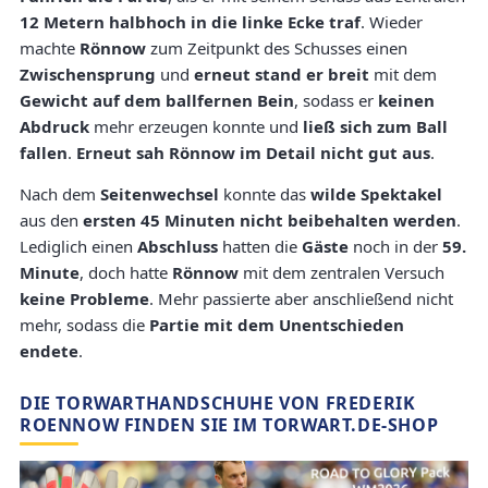
12 Metern halbhoch in die linke Ecke traf
. Wieder
machte
Rönnow
zum Zeitpunkt des Schusses einen
Zwischensprung
und
erneut stand er breit
mit dem
Gewicht auf dem ballfernen Bein
, sodass er
keinen
Abdruck
mehr erzeugen konnte und
ließ sich zum Ball
fallen
.
Erneut sah Rönnow im Detail nicht gut aus
.
Nach dem
Seitenwechsel
konnte das
wilde Spektakel
aus den
ersten 45 Minuten nicht beibehalten werden
.
Lediglich einen
Abschluss
hatten die
Gäste
noch in der
59.
Minute
, doch hatte
Rönnow
mit dem zentralen Versuch
keine Probleme
. Mehr passierte aber anschließend nicht
mehr, sodass die
Partie mit dem Unentschieden
endete
.
DIE TORWARTHANDSCHUHE VON FREDERIK
ROENNOW FINDEN SIE IM TORWART.DE-SHOP