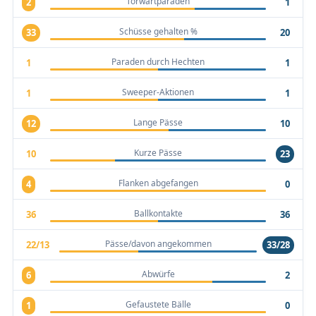
Torwartparaden
2
1
Schüsse gehalten %
33
20
Paraden durch Hechten
1
1
Sweeper-Aktionen
1
1
Lange Pässe
12
10
Kurze Pässe
10
23
Flanken abgefangen
4
0
Ballkontakte
36
36
Pässe/davon angekommen
22/13
33/28
Abwürfe
6
2
Gefaustete Bälle
1
0