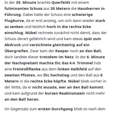
In der
39. Minute
brachte
Querfeldt
mit einem
fulminanten Schuss
aus
30 Metern
die
Hausherren in
Führung
. Dabei hatte der Schuss eine
schwierige
Flugkurve
, da er erst anstieg, um sich dann wieder
stark
zu senken
und letztlich
hoch in die rechte Ecke
einschlug
.
Nübel
rechnete zunächst nicht damit, dass der
Schuss derart gefährlich wird und kam etwas
spät zum
Abdruck
und
verzichtete gleichzeitig auf ein
Übergreifen
. Zwar kam der
Keeper
noch
an den Ball
,
doch landete dieser
trotzdem im Netz
. In der
6. Minute
der Nachspielzeit
machte Ilic das 4:4
.
Trimmel
hob
eine
Freistoßflanke
aus dem
linken Halbfeld
auf den
zweiten Pfosten
, wo
Ilic
hochstieg
und den Ball aus
6
Metern
in die
rechte Ecke köpfte
.
Nübel
blieb vorher in
der Mitte, da er
nicht wusste, wer an den Ball kommt
und kam aufgrund der
kurzen Reaktionszeit
nicht mehr
an den Ball heran
.
Im Gegensatz zum
ersten Durchgang
blieb es nach dem