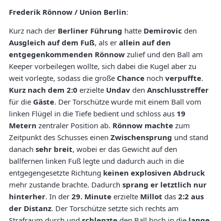
Frederik Rönnow / Union Berlin
:
Kurz nach der
Berliner Führung
hatte
Demirovic
den
Ausgleich auf dem Fuß
, als er
allein auf den
entgegenkommenden Rönnow
zulief und den Ball am
Keeper vorbeilegen wollte, sich dabei die Kugel aber zu
weit vorlegte, sodass die große
Chance
noch
verpuffte
.
Kurz nach dem 2:0
erzielte
Undav
den
Anschlusstreffer
für die
Gäste
. Der Torschütze wurde mit einem Ball vom
linken Flügel in die Tiefe bedient und schloss aus
19
Metern
zentraler Position ab.
Rönnow machte
zum
Zeitpunkt des Schusses einen
Zwischensprung
und stand
danach
sehr breit
, wobei er das Gewicht auf den
ballfernen linken Fuß legte und dadurch auch in die
entgegengesetzte Richtung
keinen explosiven Abdruck
mehr zustande brachte. Dadurch
sprang er letztlich nur
hinterher
. In der
29. Minute
erzielte
Millot
das
2:2 aus
der Distanz
. Der Torschütze setzte sich rechts am
Strafraum durch und
schlenzte
den Ball hoch in die
lange