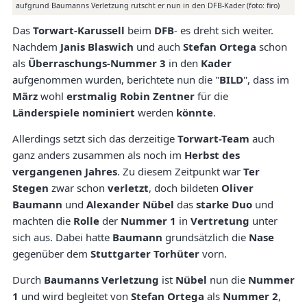
aufgrund Baumanns Verletzung rutscht er nun in den DFB-Kader (foto: firo)
Das
Torwart-Karussell
beim
DFB
- es dreht sich weiter.
Nachdem
Janis Blaswich
und auch
Stefan Ortega
schon
als
Überraschungs-Nummer 3
in den
Kader
aufgenommen wurden, berichtete nun die "
BILD
", dass im
März
wohl
erstmalig Robin Zentner
für die
Länderspiele
nominiert
werden
könnte
.
Allerdings setzt sich das derzeitige
Torwart-Team
auch
ganz anders zusammen als noch im
Herbst des
vergangenen Jahres
. Zu diesem Zeitpunkt war
Ter
Stegen
zwar schon
verletzt
, doch bildeten
Oliver
Baumann
und
Alexander Nübel
das
starke Duo
und
machten die
Rolle
der
Nummer 1
in
Vertretung
unter
sich aus. Dabei hatte
Baumann
grundsätzlich die
Nase
gegenüber dem
Stuttgarter Torhüter
vorn.
Durch
Baumanns Verletzung
ist
Nübel
nun die
Nummer
1
und wird begleitet von
Stefan Ortega
als
Nummer 2
,