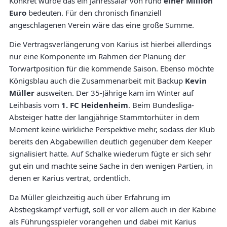
Konkret würde das ein Jahressalär von rund
einer Million
Euro
bedeuten. Für den chronisch finanziell
angeschlagenen Verein wäre das eine große Summe.
Die Vertragsverlängerung von Karius ist hierbei allerdings
nur eine Komponente im Rahmen der Planung der
Torwartposition für die kommende Saison. Ebenso möchte
Königsblau auch die Zusammenarbeit mit Backup
Kevin
Müller
ausweiten. Der 35-Jährige kam im Winter auf
Leihbasis vom
1. FC Heidenheim
. Beim Bundesliga-
Absteiger hatte der langjährige Stammtorhüter in dem
Moment keine wirkliche Perspektive mehr, sodass der Klub
bereits den Abgabewillen deutlich gegenüber dem Keeper
signalisiert hatte. Auf Schalke wiederum fügte er sich sehr
gut ein und machte seine Sache in den wenigen Partien, in
denen er Karius vertrat, ordentlich.
Da Müller gleichzeitig auch über Erfahrung im
Abstiegskampf verfügt, soll er vor allem auch in der Kabine
als Führungsspieler vorangehen und dabei mit Karius