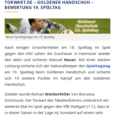
TORWART.DE – GOLDENER HANDSCHUH –
BEWERTUNG 19. SPIELTAG
Neuer Spieltagsieger am 19. Spieltag
Nach einigen Unsicherheiten am 18. Spieltag im Spiel
gegen den HSV sahen die Zuschauer in Hannover wieder
den alten und sicheren Manuel
Neuer
. Mit einer starken
Leistung sicherte sich der Nationalkeeper den
Spieltagsieg
am 19. Spieltag beim Goldenen Handschuh und sicherte
sich 10 weitere Punkte im Kampf um den Goldenen
Handschuh.
Zweiter wurde Roman
Weidenfeller
von Borussia
Dortmund. Der Torwart des Tabellenführers unterstrich ein
weiteres Mal im Spiel gegen den VfB Stuttgart (1:1), dass er
in dieser Saison in der Lage ist, konstant auf einem sehr