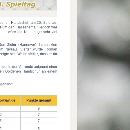
enen Handschuh am 20. Spieltag.
pf um den Klassenerhalt, jedoch war
ter wäre die Niederlage sehr viel
 Ron
Zieler
(Hannover). Im direkten
ohem Niveau. Vierter wurde Roman
zeigte sich
Weidenfeller
, dass er für
r
, der in der Vorrunde aufgrund einer
r den Goldenen Handschuh an einem
geblickt.
orwart.de
Punkte gesamt
4
9
5
7
3
7
2
5