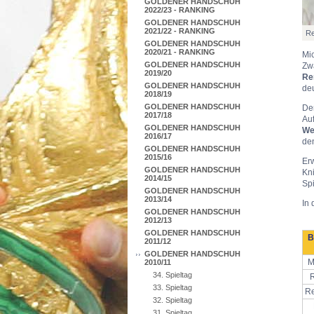
GOLDENER HANDSCHUH
2022/23 - RANKING
GOLDENER HANDSCHUH
2021/22 - RANKING
Re
GOLDENER HANDSCHUH
2020/21 - RANKING
Mi
GOLDENER HANDSCHUH
Zwa
2019/20
Re
GOLDENER HANDSCHUH
deu
2018/19
GOLDENER HANDSCHUH
De
2017/18
Au
GOLDENER HANDSCHUH
We
2016/17
den
GOLDENER HANDSCHUH
2015/16
Er
GOLDENER HANDSCHUH
Kn
2014/15
Spi
GOLDENER HANDSCHUH
2013/14
In 
GOLDENER HANDSCHUH
2012/13
GOLDENER HANDSCHUH
B
2011/12
GOLDENER HANDSCHUH
M
2010/11
34. Spieltag
R
33. Spieltag
Re
32. Spieltag
31. Spieltag