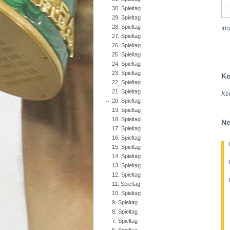
30. Spieltag
29. Spieltag
28. Spieltag
In
27. Spieltag
26. Spieltag
25. Spieltag
24. Spieltag
23. Spieltag
Ko
22. Spieltag
21. Spieltag
Ke
20. Spieltag
19. Spieltag
18. Spieltag
Ne
17. Spieltag
16. Spieltag
15. Spieltag
14. Spieltag
13. Spieltag
12. Spieltag
11. Spieltag
10. Spieltag
9. Spieltag
8. Spieltag
7. Spieltag