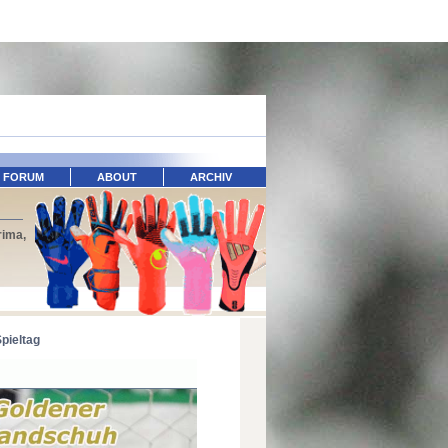
FORUM
ABOUT
ARCHIV
rima,
Spieltag