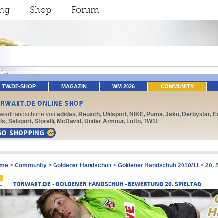
ing
Shop
Forum
TW.DE-SHOP
MAGAZIN
WM 2026
COMMUNITY
rwarthandschuhe von
adidas, Reusch, Uhlsport, NIKE, Puma, Jako, Derbystar, E
ls, Selsport, Storelli, McDavid, Under Armour, Lotto, TW1!
me
>
Community
>
Goldener Handschuh
>
Goldener Handschuh 2010/11
>
20. 