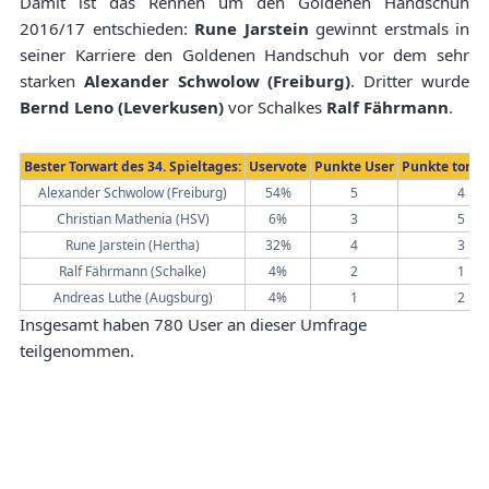
Damit ist das Rennen um den Goldenen Handschuh
2016/17 entschieden:
Rune Jarstein
gewinnt erstmals in
seiner Karriere den Goldenen Handschuh vor dem sehr
starken
Alexander Schwolow (Freiburg)
. Dritter wurde
Bernd Leno (Leverkusen)
vor Schalkes
Ralf Fährmann
.
Bester Torwart des 34. Spieltages:
Uservote
Punkte User
Punkte torwa
Alexander Schwolow (Freiburg)
54%
5
4
Christian Mathenia (HSV)
6%
3
5
Rune Jarstein (Hertha)
32%
4
3
Ralf Fährmann (Schalke)
4%
2
1
Andreas Luthe (Augsburg)
4%
1
2
Insgesamt haben 780 User an dieser Umfrage
teilgenommen.