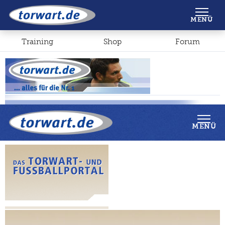
Shop
Forum
MENÜ