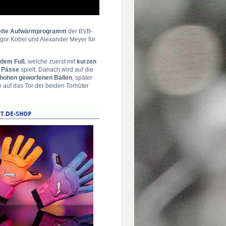
ette Aufwärmprogramm
der BVB-
gor Kobel und Alexander Meyer für
 dem Fuß
, welche zuerst mit
kurzen
r Pässe
spielt. Danach wird auf die
hohen geworfenen Bällen
, später
 auf das Tor der beiden Torhüter