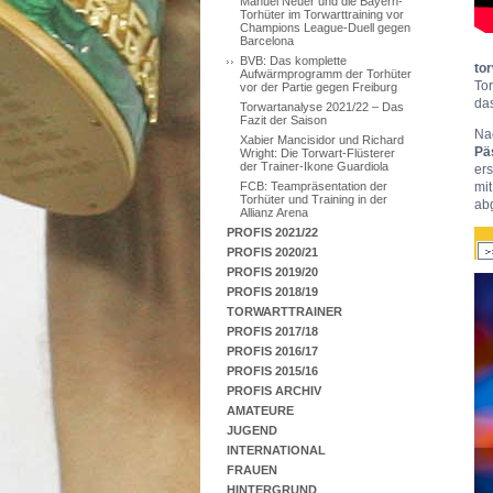
Manuel Neuer und die Bayern-
Torhüter im Torwarttraining vor
Champions League-Duell gegen
Barcelona
BVB: Das komplette
to
Aufwärmprogramm der Torhüter
To
vor der Partie gegen Freiburg
da
Torwartanalyse 2021/22 – Das
Fazit der Saison
Na
Xabier Mancisidor und Richard
Pä
Wright: Die Torwart-Flüsterer
der Trainer-Ikone Guardiola
er
mi
FCB: Teampräsentation der
Torhüter und Training in der
ab
Allianz Arena
PROFIS 2021/22
PROFIS 2020/21
PROFIS 2019/20
PROFIS 2018/19
TORWARTTRAINER
PROFIS 2017/18
PROFIS 2016/17
PROFIS 2015/16
PROFIS ARCHIV
AMATEURE
JUGEND
INTERNATIONAL
FRAUEN
HINTERGRUND