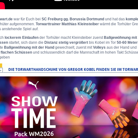
rwart.de
war für Euch bei
SC Freiburg gg. Borussia Dortmund
und hat das
kompl
rhüter aufgenommen.
Torwarttrainer Matthias Kleinsteiber
wärmt die Torhüter Gre
s anstehende Spiel auf.
ch
lockerem Einlaufen
der Torhüter macht Kleinsteiber zuerst
Ballgewöhnung mit
ssen
startet, sich dann die
Distanz stetig vergrößert
bis Kobel im Tor
50-60 Mete
ste
Ballgewöhnung mit der Hand
gewechselt, zuerst mit
Volleys
aus der Hand und
t
flachen Schüssen
und schlussendlich darf die Mannschaft im hohen Takt Schüsse
geben