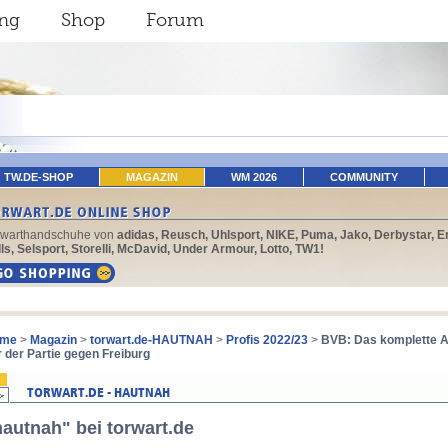
ing
Shop
Forum
TW.DE-SHOP
MAGAZIN
WM 2026
COMMUNITY
rwarthandschuhe von
adidas, Reusch, Uhlsport, NIKE, Puma, Jako, Derbystar, E
ls, Selsport, Storelli, McDavid, Under Armour, Lotto, TW1!
me
>
Magazin
>
torwart.de-HAUTNAH
>
Profis 2022/23
>
BVB: Das komplette 
r der Partie gegen Freiburg
hautnah" bei torwart.de