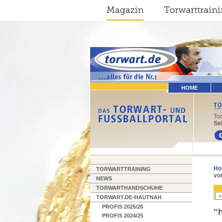
Magazin
Torwarttrain
HOME
To
Sel
Ho
TORWARTTRAINING
vo
NEWS
TORWARTHANDSCHUHE
TORWART.DE-HAUTNAH
PROFIS 2025/26
"
PROFIS 2024/25