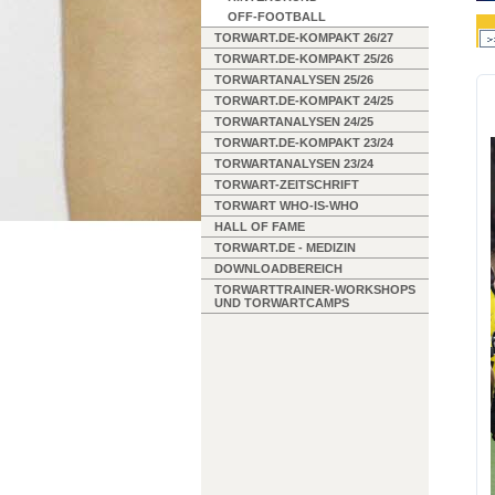
OFF-FOOTBALL
TORWART.DE-KOMPAKT 26/27
TORWART.DE-KOMPAKT 25/26
TORWARTANALYSEN 25/26
TORWART.DE-KOMPAKT 24/25
TORWARTANALYSEN 24/25
TORWART.DE-KOMPAKT 23/24
TORWARTANALYSEN 23/24
TORWART-ZEITSCHRIFT
TORWART WHO-IS-WHO
HALL OF FAME
TORWART.DE - MEDIZIN
DOWNLOADBEREICH
TORWARTTRAINER-WORKSHOPS
UND TORWARTCAMPS