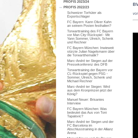
PROFIS 2023/24
BV
PROFIS 2022/23
Schweizer Torhüter als
vo
Exportschlager
FC Bayern: Kann Oliver Kahn
an seinem Posten festhalten?
Torwarttraining des FC Bayern
vor Man City-Rückspiel - Mit
Yann Sommer, Ulreich, Schenk
und Rechner
FC Bayern München: Inwieweit
stürzte Julian Nagelsmann über
die Torwartthematik?
Marc-André ter Stegen auf der
Pressekonferenz des DFB
Torwarttraining der Bayern vor
CL-Rückspiel gegen PSG -
Sommer, Ulreich, Schenk und
Michael Rechner
Marc-André ter Stegen: Wird
aus dem Kronprinzen jetzt der
König?
Manuel Neuer: Brisantes
Interview
FC Bayern München: Was
bedeutet das Aus von Toni
Tapalovic?
Marc-André ter Stegen und der
FC Barcelona im
Abschlusstraining in der Allianz
Arena