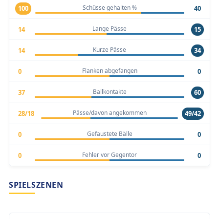
Schüsse gehalten %
100
40
Lange Pässe
14
15
Kurze Pässe
14
34
Flanken abgefangen
0
0
Ballkontakte
37
60
Pässe/davon angekommen
28/18
49/42
Gefaustete Bälle
0
0
Fehler vor Gegentor
0
0
SPIELSZENEN