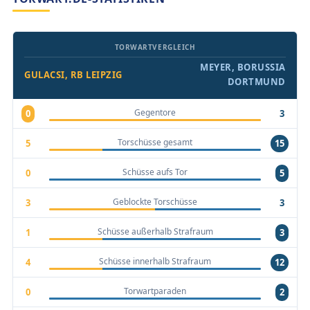
TORWARTVERGLEICH
MEYER, BORUSSIA
GULACSI, RB LEIPZIG
DORTMUND
Gegentore
0
3
Torschüsse gesamt
5
15
Schüsse aufs Tor
0
5
Geblockte Torschüsse
3
3
Schüsse außerhalb Strafraum
1
3
Schüsse innerhalb Strafraum
4
12
Torwartparaden
0
2