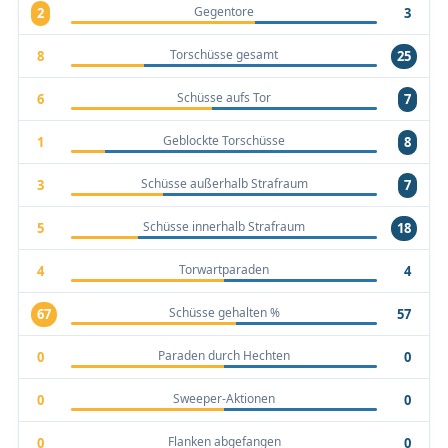
Gegentore
2
3
Torschüsse gesamt
8
25
Schüsse aufs Tor
6
7
Geblockte Torschüsse
1
8
Schüsse außerhalb Strafraum
3
7
Schüsse innerhalb Strafraum
5
18
Torwartparaden
4
4
Schüsse gehalten %
67
57
Paraden durch Hechten
0
0
Sweeper-Aktionen
0
0
Flanken abgefangen
0
0