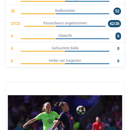
Ballkontakte
35
52
Pässe/davon angekommen
27/23
42/26
Abwürfe
4
6
Gefaustete Bälle
0
0
Fehler vor Gegentor
0
0