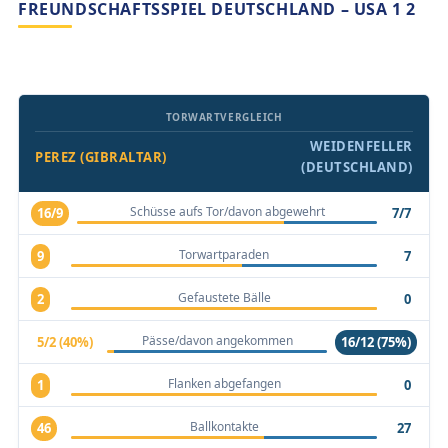
FREUNDSCHAFTSSPIEL DEUTSCHLAND – USA 1 2
TORWARTVERGLEICH
WEIDENFELLER
PEREZ (GIBRALTAR)
(DEUTSCHLAND)
Schüsse aufs Tor/davon abgewehrt
16/9
7/7
Torwartparaden
9
7
Gefaustete Bälle
2
0
Pässe/davon angekommen
5/2 (40%)
16/12 (75%)
Flanken abgefangen
1
0
Ballkontakte
46
27