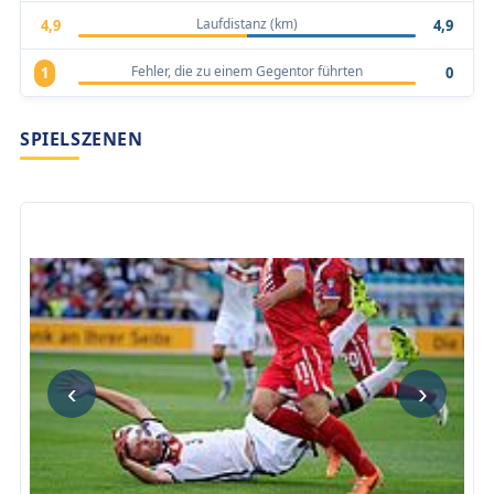
Laufdistanz (km)
4,9
4,9
Fehler, die zu einem Gegentor führten
1
0
SPIELSZENEN
‹
›