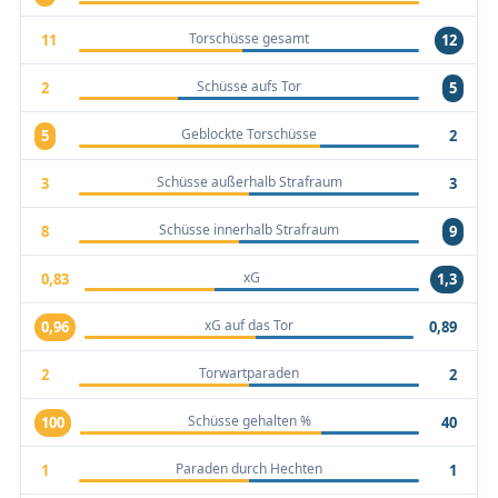
Torschüsse gesamt
11
12
Schüsse aufs Tor
2
5
Geblockte Torschüsse
5
2
Schüsse außerhalb Strafraum
3
3
Schüsse innerhalb Strafraum
8
9
xG
0,83
1,3
xG auf das Tor
0,96
0,89
Torwartparaden
2
2
Schüsse gehalten %
100
40
Paraden durch Hechten
1
1