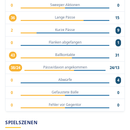
Sweeper-Aktionen
0
0
Lange Pässe
36
15
Kurze Pässe
2
9
Flanken abgefangen
0
1
Ballkontakte
43
31
Pässe/davon angekommen
38/24
24/13
Abwürfe
0
4
Gefaustete Bälle
0
0
Fehler vor Gegentor
0
0
SPIELSZENEN