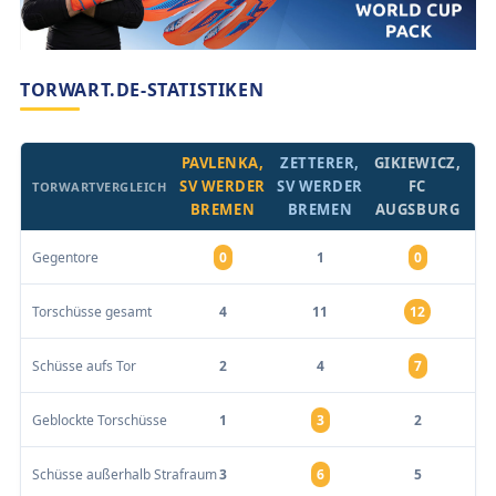
TORWART.DE-STATISTIKEN
PAVLENKA,
ZETTERER,
GIKIEWICZ,
SV WERDER
SV WERDER
FC
TORWARTVERGLEICH
BREMEN
BREMEN
AUGSBURG
Gegentore
0
1
0
Torschüsse gesamt
4
11
12
Schüsse aufs Tor
2
4
7
Geblockte Torschüsse
1
3
2
Schüsse außerhalb Strafraum
3
6
5