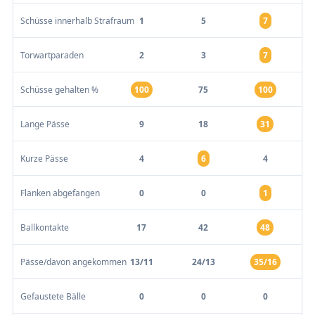
Schüsse innerhalb Strafraum
1
5
7
Torwartparaden
2
3
7
Schüsse gehalten %
100
75
100
Lange Pässe
9
18
31
Kurze Pässe
4
6
4
Flanken abgefangen
0
0
1
Ballkontakte
17
42
48
Pässe/davon angekommen
13/11
24/13
35/16
Gefaustete Bälle
0
0
0