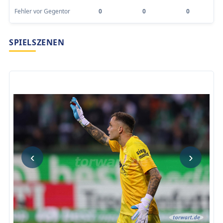
Fehler vor Gegentor
0
0
0
SPIELSZENEN
‹
›