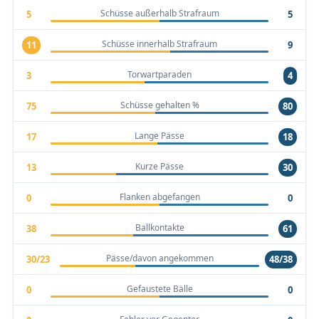
Schüsse außerhalb Strafraum
5
5
Schüsse innerhalb Strafraum
11
9
Torwartparaden
3
4
Schüsse gehalten %
75
80
Lange Pässe
17
18
Kurze Pässe
13
30
Flanken abgefangen
0
0
Ballkontakte
38
61
Pässe/davon angekommen
30/23
48/38
Gefaustete Bälle
0
0