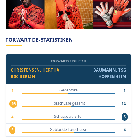
TORWART.DE-STATISTIKEN
TORWARTVERGLEICH
CHRISTENSEN, HERTHA
BAUMANN, TSG
BSC BERLIN
HOFFENHEIM
Gegentore
1
1
Torschüsse gesamt
16
14
Schüsse aufs Tor
4
5
Geblockte Torschüsse
5
4