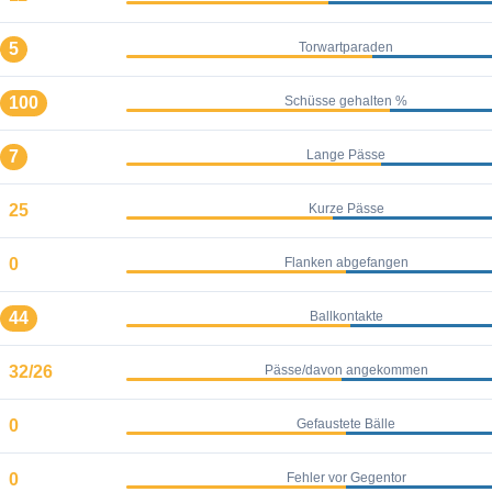
5
Torwartparaden
100
Schüsse gehalten %
7
Lange Pässe
25
Kurze Pässe
0
Flanken abgefangen
44
Ballkontakte
32/26
Pässe/davon angekommen
0
Gefaustete Bälle
0
Fehler vor Gegentor