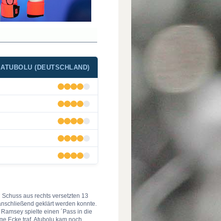
ATUBOLU (DEUTSCHLAND)
 Schuss aus rechts versetzten 13
 anschließend geklärt werden konnte.
 Ramsey spielte einen ´Pass in die
nge Ecke traf. Atubolu kam noch