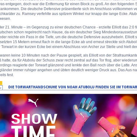
as entgegen, doch war die Entfernung für einen Block zu groß. An den folgenden 
rankommen. Die deutsche Defensive präsentierte sich im Anschluss vollkommen ver
chkaräter zu. Ramsey verfehlte aus spitzem Winkel nur knapp die lange Ecke. Atu
wesen.
der 21. Minute – im Gegenzug zu einer deutschen Chance - erzielte Elliott das 2:0 
utschen schon regelrecht nach Hause, da ein deutscher Sieg Mindestvoraussetzun
der reichte ein Pass in die Tiefe, um die deutsche Defensive auszuhebeln. Elliott 
setzten 15 Metern erneut flach in die lange Ecke ab und erneut streckte sich Atubol
 Torwart in der kurzen Ecke bei einem Abschluss von Archer zur Stelle und hielt de
waren keine 10 Minuten nach der Pause gespielt, als Elliott von der Strafraumkan
 hatte, da für Atubolu der Schuss zwar recht zentral auf das Tor flog, aber wieder
erdings reagierte der Torwart glänzend und lenkte den Ball noch über die Latte. A
gländer immer ruhiger angehen und übten deutlich weniger Druck aus. Das Aus na
eits fest.