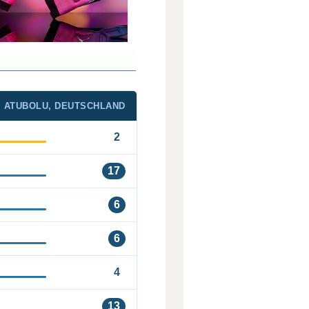
ATUBOLU, DEUTSCHLAND
2
17
6
6
4
13