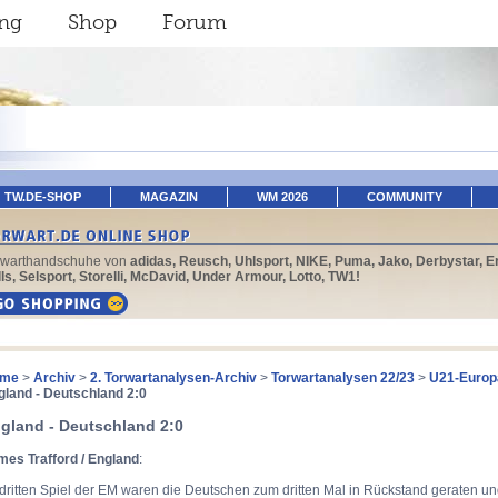
ing
Shop
Forum
TW.DE-SHOP
MAGAZIN
WM 2026
COMMUNITY
rwarthandschuhe von
adidas, Reusch, Uhlsport, NIKE, Puma, Jako, Derbystar, E
ls, Selsport, Storelli, McDavid, Under Armour, Lotto, TW1!
me
>
Archiv
>
2. Torwartanalysen-Archiv
>
Torwartanalysen 22/23
>
U21-Europ
gland - Deutschland 2:0
gland - Deutschland 2:0
mes Trafford / England
:
dritten Spiel der EM waren die Deutschen zum dritten Mal in Rückstand geraten un