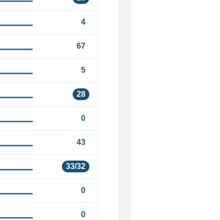
4
67
5
28
0
43
33/32
0
0