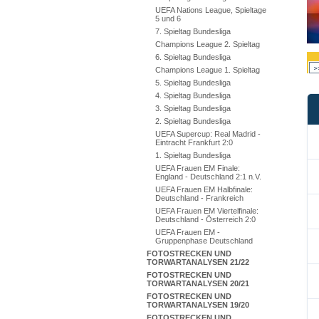
UEFA Nations League, Spieltage
5 und 6
7. Spieltag Bundesliga
Champions League 2. Spieltag
6. Spieltag Bundesliga
Champions League 1. Spieltag
5. Spieltag Bundesliga
4. Spieltag Bundesliga
3. Spieltag Bundesliga
2. Spieltag Bundesliga
UEFA Supercup: Real Madrid -
Eintracht Frankfurt 2:0
1. Spieltag Bundesliga
UEFA Frauen EM Finale:
England - Deutschland 2:1 n.V.
UEFA Frauen EM Halbfinale:
Deutschland - Frankreich
UEFA Frauen EM Viertelfinale:
Deutschland - Österreich 2:0
UEFA Frauen EM -
Gruppenphase Deutschland
FOTOSTRECKEN UND
TORWARTANALYSEN 21/22
FOTOSTRECKEN UND
TORWARTANALYSEN 20/21
FOTOSTRECKEN UND
TORWARTANALYSEN 19/20
FOTOSTRECKEN UND