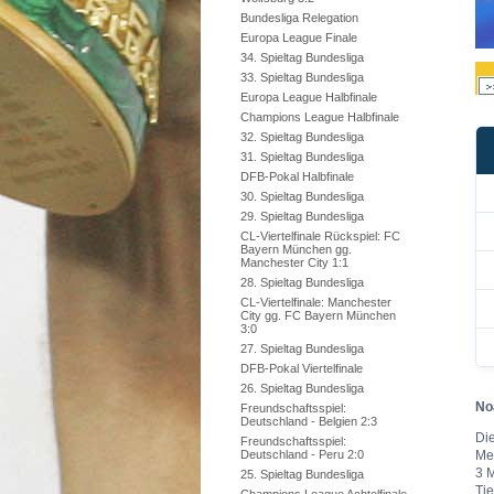
Bundesliga Relegation
Europa League Finale
34. Spieltag Bundesliga
33. Spieltag Bundesliga
Europa League Halbfinale
Champions League Halbfinale
32. Spieltag Bundesliga
31. Spieltag Bundesliga
DFB-Pokal Halbfinale
30. Spieltag Bundesliga
29. Spieltag Bundesliga
CL-Viertelfinale Rückspiel: FC
Bayern München gg.
Manchester City 1:1
28. Spieltag Bundesliga
CL-Viertelfinale: Manchester
City gg. FC Bayern München
3:0
27. Spieltag Bundesliga
DFB-Pokal Viertelfinale
26. Spieltag Bundesliga
No
Freundschaftsspiel:
Deutschland - Belgien 2:3
Die
Freundschaftsspiel:
Deutschland - Peru 2:0
Met
3 M
25. Spieltag Bundesliga
Tie