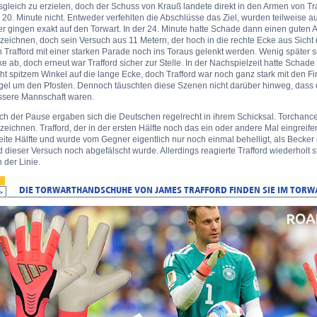
gleich zu erzielen, doch der Schuss von Krauß landete direkt in den Armen von Traf
 20. Minute nicht. Entweder verfehlten die Abschlüsse das Ziel, wurden teilweis
r gingen exakt auf den Torwart. In der 24. Minute hatte Schade dann einen guten 
zeichnen, doch sein Versuch aus 11 Metern, der hoch in die rechte Ecke aus Sicht
 Trafford mit einer starken Parade noch ins Toraus gelenkt werden. Wenig später s
e ab, doch erneut war Trafford sicher zur Stelle. In der Nachspielzeit hatte Schad
ht spitzem Winkel auf die lange Ecke, doch Trafford war noch ganz stark mit den Fi
gel um den Pfosten. Dennoch täuschten diese Szenen nicht darüber hinweg, dass d
ssere Mannschaft waren.
ch der Pause ergaben sich die Deutschen regelrecht in ihrem Schicksal. Torchan
zeichnen. Trafford, der in der ersten Hälfte noch das ein oder andere Mal eingreife
ite Hälfte und wurde vom Gegner eigentlich nur noch einmal behelligt, als Becker 
 dieser Versuch noch abgefälscht wurde. Allerdings reagierte Trafford wiederholt
 der Linie.