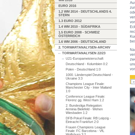
WM 2018
Aus
EURO 2016
zur
1.2 WM 2014 - DEUTSCHLANDS 4.
ode
STERN
ver
1.3 EURO 2012
von
1.4 WM 2010 - SÜDAFRIKA
Eck
rec
1.5 EURO 2008 - SCHWEIZ
ÖSTERREICH
Ku
be
1.6 WM 2006 - DEUTSCHLAND
2. TORWARTANALYSEN-ARCHIV
Na
TORWARTANALYSEN 22/23
ver
U21-Europameisterschaft
zwe
Deutschland - Kolumbien 0:2
und
von
Polen - Deutschland 1:0
1000. Länderspiel Deutschland -
Ukraine 3:3
Champions League Finale:
Manchester City - Inter Mailand
1:0
Conference League Finale:
Florenz gg. West Ham 1:2
2. Bundesliga Relegation:
Arminia Bielefeld - Wehen
Wiesbaden 1:2
DFB-Pokal Finale: RB Leipzig -
Eintracht Frankfurt 2:0
Frauen Champions League
Finale: FC Barcelona - VfL
Wolfsburg 3:2