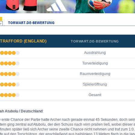
TRAFFORD (ENGLAND)
TORWART.DE-BEWERTUNG
Ausstrahlung
Torverteidigung
Raumverteidigung
Spieleröffnung
Gesamt
ah Atubolu / Deutschland
:
 erste Chance der Partie hatte Archer nach gerade einmal 45 Sekunden, doch sein
ern ging zentral auf Atubolu, der den Schuss nach vorn prallen ließ, wobei dieser
inuten später ließ sich Archer seine zweite Chance nicht nehmen und traf zum 1:0.
fe auf den Torschützen, der anschließend aus halblinken 13 Metern flach in die la