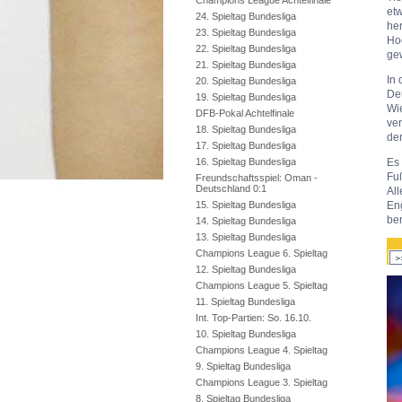
Champions League Achtelfinale
etw
24. Spieltag Bundesliga
he
23. Spieltag Bundesliga
Ho
22. Spieltag Bundesliga
ge
21. Spieltag Bundesliga
In 
20. Spieltag Bundesliga
De
19. Spieltag Bundesliga
Wie
DFB-Pokal Achtelfinale
ver
18. Spieltag Bundesliga
der
17. Spieltag Bundesliga
16. Spieltag Bundesliga
Es 
Fuß
Freundschaftsspiel: Oman -
Deutschland 0:1
All
15. Spieltag Bundesliga
En
ber
14. Spieltag Bundesliga
13. Spieltag Bundesliga
Champions League 6. Spieltag
12. Spieltag Bundesliga
Champions League 5. Spieltag
11. Spieltag Bundesliga
Int. Top-Partien: So. 16.10.
10. Spieltag Bundesliga
Champions League 4. Spieltag
9. Spieltag Bundesliga
Champions League 3. Spieltag
8. Spieltag Bundesliga