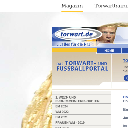
Magazin
Torwarttrain
HOME
To
Sel
Ho
1. WELT- UND
EUROPAMEISTERSCHAFTEN
En
EM 2024
En
WM 2022
EM 2021
Ja
FRAUEN WM - 2019
Im 