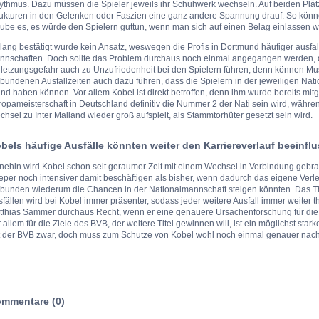
ythmus. Dazu müssen die Spieler jeweils ihr Schuhwerk wechseln. Auf beiden Plä
rukturen in den Gelenken oder Faszien eine ganz andere Spannung drauf. So könn
ube es, es würde den Spielern guttun, wenn man sich auf einen Belag einlassen w
lang bestätigt wurde kein Ansatz, weswegen die Profis in Dortmund häufiger ausfal
nnschaften. Doch sollte das Problem durchaus noch einmal angegangen werden, 
rletzungsgefahr auch zu Unzufriedenheit bei den Spielern führen, denn können Mu
bundenen Ausfallzeiten auch dazu führen, dass die Spielern in der jeweiligen Na
nd haben können. Vor allem Kobel ist direkt betroffen, denn ihm wurde bereits mit
opameisterschaft in Deutschland definitiv die Nummer 2 der Nati sein wird, währ
hsel zu Inter Mailand wieder groß aufspielt, als Stammtorhüter gesetzt sein wird.
bels häufige Ausfälle könnten weiter den Karriereverlauf beeinfl
ehin wird Kobel schon seit geraumer Zeit mit einem Wechsel in Verbindung gebrach
per noch intensiver damit beschäftigen als bisher, wenn dadurch das eigene Verle
rbunden wiederum die Chancen in der Nationalmannschaft steigen könnten. Das T
fällen wird bei Kobel immer präsenter, sodass jeder weitere Ausfall immer weiter t
tthias Sammer durchaus Recht, wenn er eine genauere Ursachenforschung für die V
 allem für die Ziele des BVB, der weitere Titel gewinnen will, ist ein möglichst sta
t der BVB zwar, doch muss zum Schutze von Kobel wohl noch einmal genauer nach
mmentare (0)