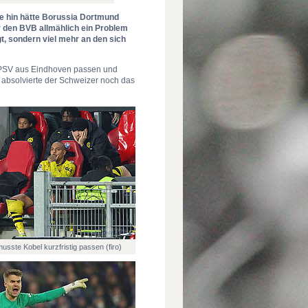
ne hin hätte Borussia Dortmund
r den BVB allmählich ein Problem
t, sondern viel mehr an den sich
e PSV aus Eindhoven passen und
 absolvierte der Schweizer noch das
usste Kobel kurzfristig passen (firo)