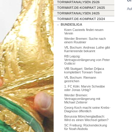
TORWARTANALYSEN 25/26
TORWART.DE-KOMPAKT 24/25
Aut
TORWARTANALYSEN 24/25
TORWART.DE-KOMPAKT 23/24
BUNDESLIGA
Koen Casteels findet neuen
Verein
Werder Bremen: Suche nach
einem Routinier
VfL Bochum: Andreas Luthe gibt
Karriereende bekannt
RB Leipzig:
Vertragsverlängerung von Peter
Gulácsi
VfB Stuttgart: Stefan Drljaca
komplettiert Torwart-Team
VfL Bochum: Riemann
gestrichen
1. FC Köln: Marvin Schwäbe
oder Jonas Urbig?
Werder Bremen:
Vertragsverlängerung mit
Michael Zetterer
Georg Koch macht seine Krebs-
Diagnose öffentlich
Borussia Mönchengladbach:
Wird es einen Wechsel geben?
SC Freiburg: Rückendeckung
für Noah Atubolu