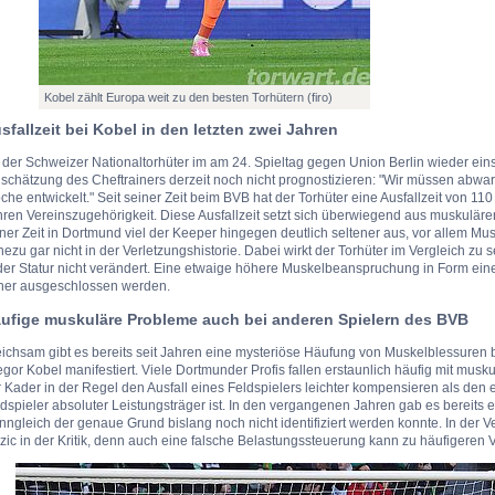
Kobel zählt Europa weit zu den besten Torhütern (firo)
sfallzeit bei Kobel in den letzten zwei Jahren
der Schweizer Nationaltorhüter im am 24. Spieltag gegen Union Berlin wieder einsa
schätzung des Cheftrainers derzeit noch nicht prognostizieren: "Wir müssen abwa
he entwickelt." Seit seiner Zeit beim BVB hat der Torhüter eine Ausfallzeit von 1
hren Vereinszugehörigkeit. Diese Ausfallzeit setzt sich überwiegend aus muskul
ner Zeit in Dortmund viel der Keeper hingegen deutlich seltener aus, vor allem Mu
ezu gar nicht in der Verletzungshistorie. Dabei wirkt der Torhüter im Vergleich zu se
 der Statur nicht verändert. Eine etwaige höhere Muskelbeanspruchung in Form ei
her ausgeschlossen werden.
ufige muskuläre Probleme auch bei anderen Spielern des BVB
ichsam gibt es bereits seit Jahren eine mysteriöse Häufung von Muskelblessuren b
gor Kobel manifestiert. Viele Dortmunder Profis fallen erstaunlich häufig mit mu
 Kader in der Regel den Ausfall eines Feldspielers leichter kompensieren als den 
dspieler absoluter Leistungsträger ist. In den vergangenen Jahren gab es bereits
ngleich der genaue Grund bislang noch nicht identifiziert werden konnte. In der 
zic in der Kritik, denn auch eine falsche Belastungssteuerung kann zu häufigeren 