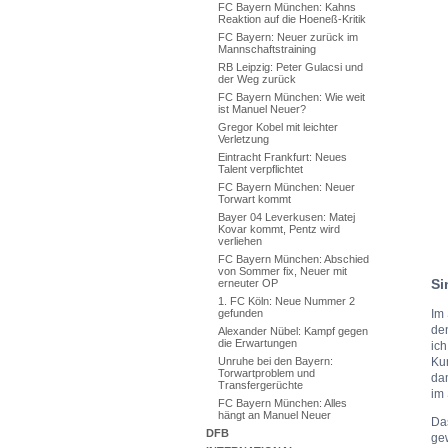
FC Bayern München: Kahns
Reaktion auf die Hoeneß-Kritik
FC Bayern: Neuer zurück im
Mannschaftstraining
RB Leipzig: Peter Gulacsi und
der Weg zurück
FC Bayern München: Wie weit
ist Manuel Neuer?
Gregor Kobel mit leichter
Verletzung
Eintracht Frankfurt: Neues
Talent verpflichtet
FC Bayern München: Neuer
Torwart kommt
Bayer 04 Leverkusen: Matej
Kovar kommt, Pentz wird
verliehen
FC Bayern München: Abschied
von Sommer fix, Neuer mit
Si
erneuter OP
1. FC Köln: Neue Nummer 2
gefunden
Im
den
Alexander Nübel: Kampf gegen
die Erwartungen
ich
Unruhe bei den Bayern:
Ku
Torwartproblem und
dam
Transfergerüchte
im 
FC Bayern München: Alles
hängt an Manuel Neuer
Da
DFB
ge