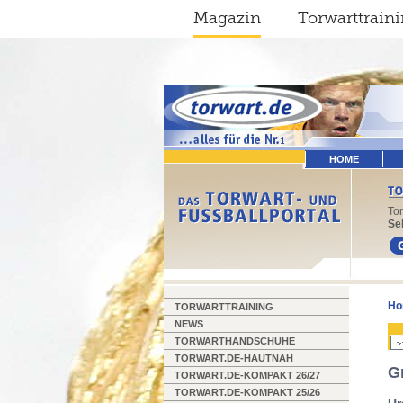
Magazin
Torwarttrain
HOME
To
Sel
Ho
TORWARTTRAINING
NEWS
TORWARTHANDSCHUHE
TORWART.DE-HAUTNAH
G
TORWART.DE-KOMPAKT 26/27
TORWART.DE-KOMPAKT 25/26
Ur