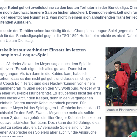
egor Kobel gehört zweifelsohne zu den besten Torhütern in der Bundesliga. Oh
ne noch durchwachsenere Saison bisher absolviert. Dennoch entwickelt sich fü
t der eigentlichen Nummer 1, was nicht in einem sich anbahnenden Transfer lieg
ufenden Ausfällen.
 musste der Torhüter schon kurzfristig für das Champions League Spiel gegen di
h für das Bundesligaspiel gegen die TSG 1899 Hoffenheim reichte es nicht. Dabei
rm-Up am Dienstag.
skelblessur verhindert Einsatz im letzten
ampions-League-Spiel
els Vertreter Alexander Meyer sagte nach dem Spiel in
dhoven: "Es sah eigentlich alles gut aus. Dann ist er
ngegangen. Als ich dann in die Kabine kam, habe ich
ehen, dass es ihm nicht gut geht, und dass es nicht geht."
ut Coach Edin Terzic sind dies Nachwirkungen von einem
sammenprall im Spiel gegen den VfL Wolfsburg. Wieder wird
 einer Muskelblessur berichtet. Es ist überdies nicht der erste
fall dieser Art für den Keeper, denn in den vergangenen
neinhalb Jahren musste Kobel mehrfach passen. Für
xander Meyer ist das Spiel gegen Hoffenheim bereits das 17.
Auch in Eindhoven m
ichtspiel für den BVB. Zwar ist Meyer eine mehr als solide
mmer 2, dennoch gehört ein fitter Gregor Kobel schon zu den
opaweit stärksten Torhütern. Doch kann der 26-Jährige dies
zeit zu selten abrufen. 17 verpasste Spiele sind für die
genen Ansprüche des Spielers aber auch für die Ansprüche