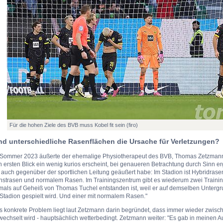
Für die hohen Ziele des BVB muss Kobel fit sein (firo)
nd unterschiedliche Rasenflächen die Ursache für Verletzungen?
 Sommer 2023 äußerte der ehemalige Physiotherapeut des BVB, Thomas Zetzmann,
 ersten Blick ein wenig kurios erscheint, bei genaueren Betrachtung durch Sinn er
 auch gegenüber der sportlichen Leitung geäußert habe: Im Stadion ist Hybridrasen
nstrasen und normalem Rasen. Im Trainingszentrum gibt es wiederum zwei Training
als auf Geheiß von Thomas Tuchel entstanden ist, weil er auf demselben Untergru
Stadion gespielt wird. Und einer mit normalem Rasen."
s konkrete Problem liegt laut Zetzmann darin begründet, dass immer wieder zwisc
wechselt wird - hauptsächlich wetterbedingt. Zetzmann weiter: "Es gab in meinen