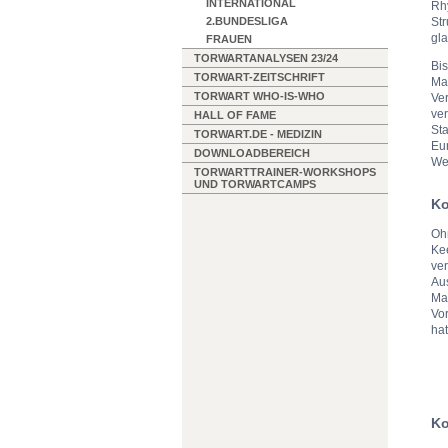
INTERNATIONAL
Rh
2.BUNDESLIGA
St
gla
FRAUEN
TORWARTANALYSEN 23/24
Bis
TORWART-ZEITSCHRIFT
Ma
TORWART WHO-IS-WHO
Ve
ver
HALL OF FAME
Sta
TORWART.DE - MEDIZIN
Eur
DOWNLOADBEREICH
Wec
TORWARTTRAINER-WORKSHOPS
UND TORWARTCAMPS
Ko
Ohn
Kee
ve
Aus
Ma
Vor
ha
Ko