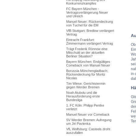
Konkurrenzkampfes
FC Bayern München -
Vertragsverlängerung Neuer
und Ulreich
Manuel Neuer: Rückendeckung
von Tuchel für die EM
VfB Stuttgart: Bredlow verlängert
Vertrag
Au
Eintracht Frankfurt:
Zimmermann verlängert Vertrag
Ob 
Trägt Frederik Rönnow eine
Ein
Mitschuld an der aktuellen
Woc
Berliner Situation?
Ja
Bayern München: Endgültiges
sei
Comeback von Manuel Neuer
nah
Borussia Mönchengladbach:
in
Rückendeckung für Moritz
Nicolas
da
Tim Wiese: Gerichtstermin
gegen Werder Bremen
Hä
Noah Atubolu und die
Herausforderung erste
Gle
Bundesliga
Gre
1. FC Köln: Philipp Pentke
der
verletzt
Fel
Manuel Neuer vor Comeback
wen
SV Werder Bremen: Aufregung
Ter
um Jiri Pavlenka
VfL Wolfsburg: Casteels droht
auszufallen