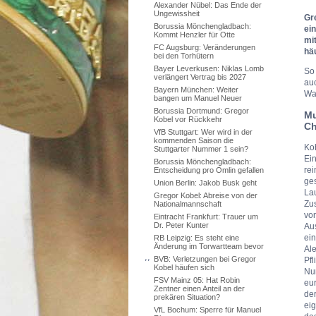
Alexander Nübel: Das Ende der
Ungewissheit
Gr
Borussia Mönchengladbach:
ei
Kommt Henzler für Otte
mi
FC Augsburg: Veränderungen
hä
bei den Torhütern
Bayer Leverkusen: Niklas Lomb
So
verlängert Vertrag bis 2027
auc
Bayern München: Weiter
Wa
bangen um Manuel Neuer
Borussia Dortmund: Gregor
Mu
Kobel vor Rückkehr
Ch
VfB Stuttgart: Wer wird in der
kommenden Saison die
Kob
Stuttgarter Nummer 1 sein?
Ein
Borussia Mönchengladbach:
rei
Entscheidung pro Omlin gefallen
ges
Union Berlin: Jakob Busk geht
La
Gregor Kobel: Abreise von der
Zu
Nationalmannschaft
von
Eintracht Frankfurt: Trauer um
Dr. Peter Kunter
Aus
ei
RB Leipzig: Es steht eine
Änderung im Torwartteam bevor
Ale
BVB: Verletzungen bei Gregor
Pfl
Kobel häufen sich
Nu
FSV Mainz 05: Hat Robin
eur
Zentner einen Anteil an der
der
prekären Situation?
ei
VfL Bochum: Sperre für Manuel