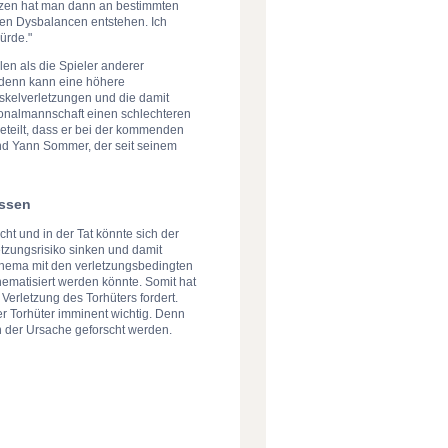
tzen hat man dann an bestimmten
en Dysbalancen entstehen. Ich
ürde."
len als die Spieler anderer
denn kann eine höhere
skelverletzungen und die damit
tionalmannschaft einen schlechteren
geteilt, dass er bei der kommenden
end Yann Sommer, der seit seinem
ussen
t und in der Tat könnte sich der
tzungsrisiko sinken und damit
hema mit den verletzungsbedingten
hematisiert werden könnte. Somit hat
erletzung des Torhüters fordert.
rker Torhüter imminent wichtig. Denn
 der Ursache geforscht werden.