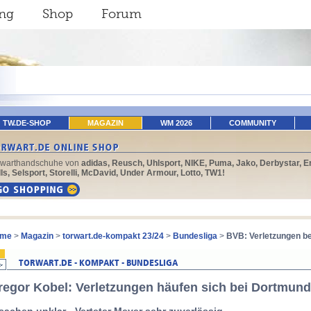
ing
Shop
Forum
TW.DE-SHOP
MAGAZIN
WM 2026
COMMUNITY
rwarthandschuhe von
adidas, Reusch, Uhlsport, NIKE, Puma, Jako, Derbystar, E
ls, Selsport, Storelli, McDavid, Under Armour, Lotto, TW1!
me
>
Magazin
>
torwart.de-kompakt 23/24
>
Bundesliga
>
BVB: Verletzungen be
regor Kobel: Verletzungen häufen sich bei Dortmu
sachen unklar - Verteter Meyer sehr zuverlässig