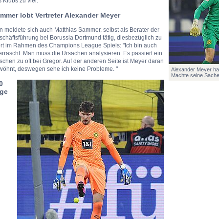
 Klubs zu viel.
mmer lobt Vertreter Alexander Meyer
 meldete sich auch Matthias Sammer, selbst als Berater der
chäftsführung bei Borussia Dortmund tätig, diesbezüglich zu
rt im Rahmen des Champions League Spiels: "Ich bin auch
rrascht. Man muss die Ursachen analysieren. Es passiert ein
schen zu oft bei Gregor. Auf der anderen Seite ist Meyer daran
wöhnt, deswegen sehe ich keine Probleme. "
Alexander Meyer hat
Machte seine Sache 
0
ge