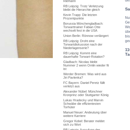
des
Riemann
RB Leipzig: Trotz Verletzung
Sa
bleibt die Hierarchie gleich
Kevin Trapp: Die letzten
Nun
Prozentpunkte
Ges
Borussia Mönchengladbach:
Wo
Torwarttrainer Fabian Otte
wechselt fest in die USA
übe
Union Berlin: Rönnow verlängert
bis
ge
RB Leipzig: Droht eine
Torwartdiskussion nach der
Niederlagenserie?
11
RB Leipzig: Kommt eine
Ta
dauerhafte Torwart-Rotation?
Gladbach: Nicolas bleibt
Nummer 2 wenn Omlin wieder fit
ist
Werder Bremen: Was wird aus
Jiri Pavlenka?
FC Bayern: Daniel Peretz fällt
verletzt aus
Alexander Nübel: Münchner
Kronprinz oder Stuttgarter König
Lukas Hradecky und Marvin
Schwäbe die effizientesten
Torhüter
Manuel Neuer: Andeutung über
weitere Karriere
Gregor Kobel: Berater meldet
sich zu Wort
RB Leipzig: Ausrufung des