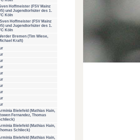
FC Köln
Sven Hoffmeister (FSV Mainz
05) und Jugendtorhüter des 1.
FC Köln
Sven Hoffmeister (FSV Mainz
05) und Jugendtorhüter des 1.
FC Köln
Werder Bremen (Tim Wiese,
ichael Kraft
)
ur
ur
ur
ur
ur
ur
ur
ur
ur
ur
rminia Bielefeld (Mathias Hain,
Rowen Fernandez, Thomas
chlieck)
rminia Bielefeld (Mathias Hain,
Thomas Schlieck)
rminia Bielefeld (Mathias Hain,