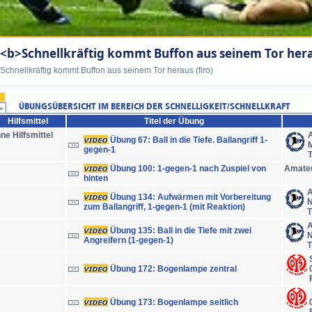
<b>Schnellkräftig kommt Buffon aus seinem Tor hera
Schnellkräftig kommt Buffon aus seinem Tor heraus (firo)
Hilfsmittel
Titel der Übung
ne Hilfsmittel
A
Übung 67: Ball in die Tiefe. Ballangriff 1-
gegen-1
Übung 100: 1-gegen-1 nach Zuspiel von
Amate
hinten
A
Übung 134: Aufwärmen mit Vorbereitung
N
zum Ballangriff, 1-gegen-1 (mit Reaktion)
T
A
Übung 135: Ball in die Tiefe mit zwei
N
Angreifern (1-gegen-1)
T
Übung 172: Bogenlampe zentral
Übung 173: Bogenlampe seitlich