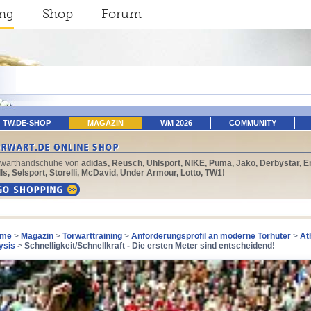
ing
Shop
Forum
TW.DE-SHOP
MAGAZIN
WM 2026
COMMUNITY
rwarthandschuhe von
adidas, Reusch, Uhlsport, NIKE, Puma, Jako, Derbystar, E
ls, Selsport, Storelli, McDavid, Under Armour, Lotto, TW1!
me
>
Magazin
>
Torwarttraining
>
Anforderungsprofil an moderne Torhüter
>
At
ysis
>
Schnelligkeit/Schnellkraft - Die ersten Meter sind entscheidend!