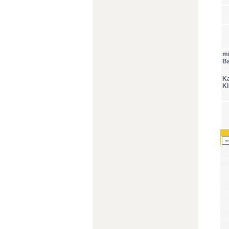
m
Ba
Ka
Ki