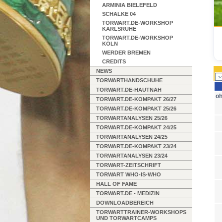
ARMINIA BIELEFELD
SCHALKE 04
TORWART.DE-WORKSHOP
KARLSRUHE
TORWART.DE-WORKSHOP
KÖLN
WERDER BREMEN
CREDITS
NEWS
TORWARTHANDSCHUHE
TORWART.DE-HAUTNAH
oh
TORWART.DE-KOMPAKT 26/27
TORWART.DE-KOMPAKT 25/26
TORWARTANALYSEN 25/26
TORWART.DE-KOMPAKT 24/25
TORWARTANALYSEN 24/25
TORWART.DE-KOMPAKT 23/24
TORWARTANALYSEN 23/24
TORWART-ZEITSCHRIFT
TORWART WHO-IS-WHO
HALL OF FAME
TORWART.DE - MEDIZIN
DOWNLOADBEREICH
TORWARTTRAINER-WORKSHOPS
UND TORWARTCAMPS