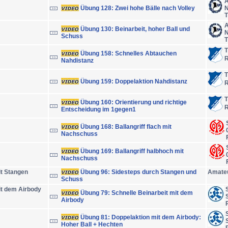
A
Übung 128: Zwei hohe Bälle nach Volley
N
T
A
Übung 130: Beinarbeit, hoher Ball und
N
Schuss
T
T
Übung 158: Schnelles Abtauchen
R
Nahdistanz
T
Übung 159: Doppelaktion Nahdistanz
R
T
Übung 160: Orientierung und richtige
R
Entscheidung im 1gegen1
Übung 168: Ballangriff flach mit
Nachschuss
Übung 169: Ballangriff halbhoch mit
Nachschuss
t Stangen
Übung 96: Sidesteps durch Stangen und
Amate
Schuss
t dem Airbody
Übung 79: Schnelle Beinarbeit mit dem
Airbody
Übung 81: Doppelaktion mit dem Airbody:
Hoher Ball + Hechten