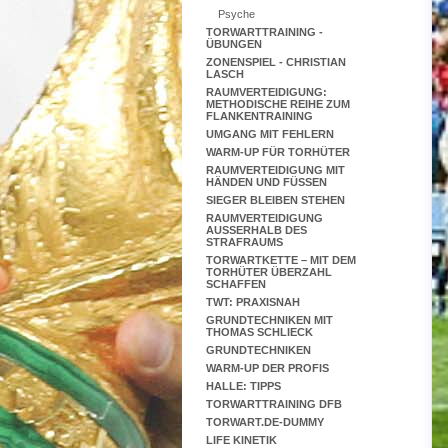
Psyche
TORWARTTRAINING -
ÜBUNGEN
ZONENSPIEL - CHRISTIAN
LASCH
RAUMVERTEIDIGUNG:
METHODISCHE REIHE ZUM
FLANKENTRAINING
UMGANG MIT FEHLERN
WARM-UP FÜR TORHÜTER
RAUMVERTEIDIGUNG MIT
HÄNDEN UND FÜSSEN
SIEGER BLEIBEN STEHEN
RAUMVERTEIDIGUNG
AUSSERHALB DES S
TRAFRAUMS
TORWARTKETTE – MIT DEM
TORHÜTER ÜBERZAHL
SCHAFFEN
TWT: PRAXISNAH
GRUNDTECHNIKEN MIT
THOMAS SCHLIECK
GRUNDTECHNIKEN
WARM-UP DER PROFIS
HALLE: TIPPS
TORWARTTRAINING DFB
TORWART.DE-DUMMY
LIFE KINETIK