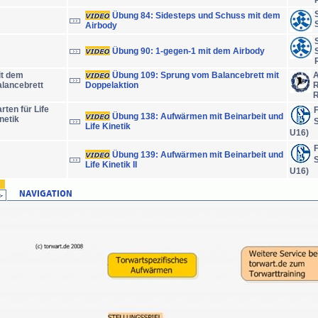
Übung 84: Sidesteps und Schuss mit dem
Airbody
Übung 90: 1-gegen-1 mit dem Airbody
it dem
Übung 109: Sprung vom Balancebrett mit
A
lancebrett
Doppelaktion
R
R
rten für Life
Übung 138: Aufwärmen mit Beinarbeit und
netik
S
Life Kinetik
U16)
Übung 139: Aufwärmen mit Beinarbeit und
S
Life Kinetik II
U16)