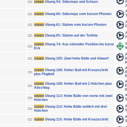
Übung 54: Sidesteps und Schuss
A
A
Übung 60: Sidesteps vom kurzen Pfosten
A
Übung 61: Slalom vom kurzen Pfosten
A
Übung 65: Slalom auf der Torlinie
Übung 74: Aus sitzender Position ins kurze
M
Eck
A
Übung 105: Zwei hohe Bälle und Abwurf
R
R
A
Übung 106: Hoher Ball mit Kreuzschritt
R
plus Flugball
R
A
Übung 108: Hoher Ball mit 2 Hütchen plus
R
Abschlag
R
A
Übung 113: Hohe Bälle von vorne mit zwei
S
Hütchen
A
Übung 114: Hohe Bälle seitlich mit drei
S
Hütchen
A
Übung 115: Hohe Bälle mit Kreuzschritt
S