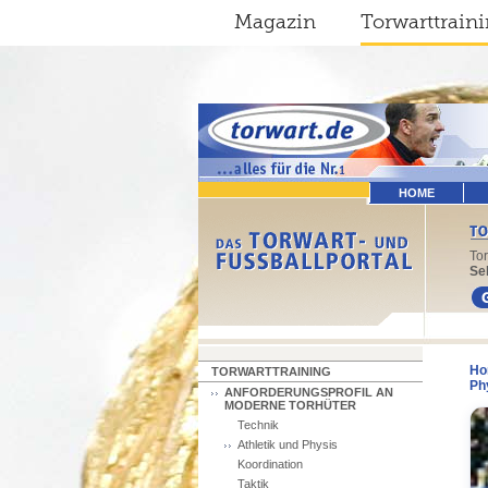
Magazin
Torwarttrain
HOME
To
Sel
Ho
TORWARTTRAINING
Ph
ANFORDERUNGSPROFIL AN
MODERNE TORHÜTER
Technik
Athletik und Physis
Koordination
Taktik