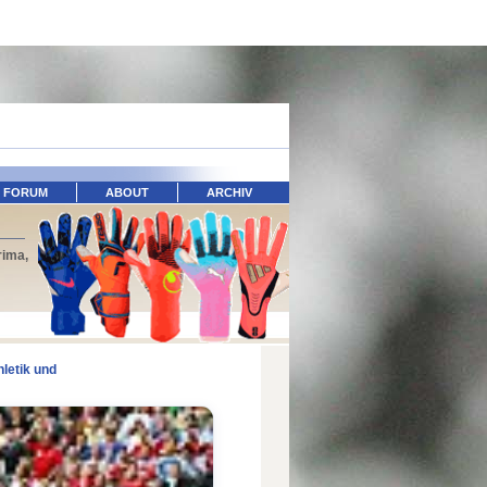
FORUM
ABOUT
ARCHIV
rima,
hletik und