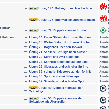
Übung 174: Ballangriff mit Nachschuss
Übung 175: Rückwärtslaufen mit Schuss
t Hürde
Übung 72: Doppelaktion mit Hürde
M
t Hütchen
Übung 14: Enger Slalom durch zwei Hütchen
Amate
Übung 15: Weiter Slalom durch zwei Hütchen
Amate
Übung 20: Bogenball über den Torwart
Amate
Übung 21: Seitliche Sprünge nach Aussen
Amate
Übung 22: Sprint und zwei Sidesteps
Amate
Übung 23: Schnelle Sidesteps auf der Linie
Amate
Übung 25: Sidesteps und schneller Sprints
Amate
Übung 35: schnelle Sidesteps auf der Torlinie
Amate
Übung 36: Sprint und zwei Sidesteps
Amate
Übung 37: Sidesteps und schneller Sprint
Amate
A
Übung 49: Doppelaktion aus der
Seitenlage
S
A
Übung 50: Doppelaktion aus der
Seitenlage mit Übergreifen
A