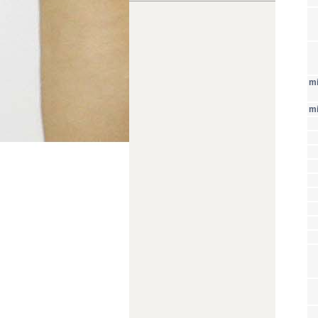
mi
mi