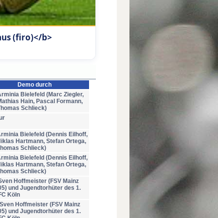
us (firo)</b>
Demo durch
rminia Bielefeld (Marc Ziegler,
Mathias Hain, Pascal Formann,
Thomas Schlieck)
ur
rminia Bielefeld (Dennis Eilhoff,
iklas Hartmann, Stefan Ortega,
homas Schlieck)
rminia Bielefeld (Dennis Eilhoff,
iklas Hartmann, Stefan Ortega,
homas Schlieck)
Sven Hoffmeister (FSV Mainz
05) und Jugendtorhüter des 1.
FC Köln
Sven Hoffmeister (FSV Mainz
05) und Jugendtorhüter des 1.