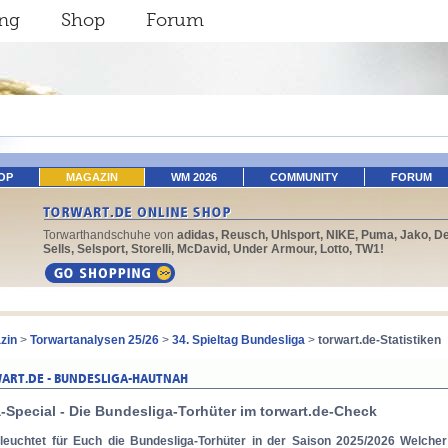
ing
Shop
Forum
OP
MAGAZIN
WM 2026
COMMUNITY
FORUM
Torwarthandschuhe von
adidas, Reusch, Uhlsport, NIKE, Puma, Jako, De
Sells, Selsport, Storelli, McDavid, Under Armour, Lotto, TW1!
zin
>
Torwartanalysen 25/26
>
34. Spieltag Bundesliga
>
torwart.de-Statistiken
-Special - Die Bundesliga-Torhüter im torwart.de-Check
eleuchtet für Euch die Bundesliga-Torhüter in der Saison 2025/2026 Welche