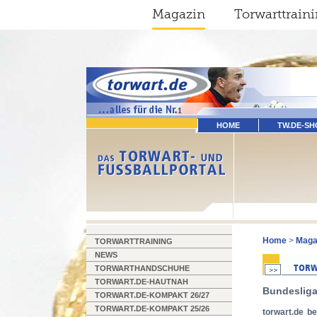
Magazin
Torwarttrain
HOME
TW.DE-SH
Home
>
Maga
TORWARTTRAINING
NEWS
TORWARTHANDSCHUHE
TORWART.DE-HAUTNAH
Bundesliga
TORWART.DE-KOMPAKT 26/27
TORWART.DE-KOMPAKT 25/26
torwart.de b