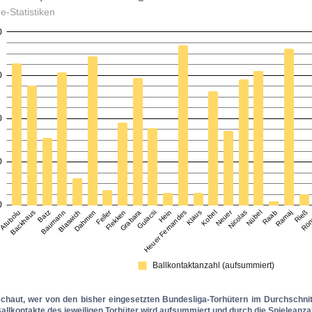
schaut, wer von den bisher eingesetzten Bundesliga-Torhütern im Durchschnitt
Ballkontakte des jeweiligen Torhüter wird aufsummiert und durch die Spieleanzahl