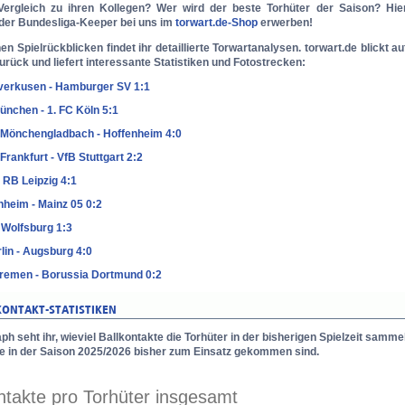
Vergleich zu ihren Kollegen? Wer wird der beste Torhüter der Saison? Hier
er Bundesliga-Keeper bei uns im
torwart.de-Shop
erwerben!
nen Spielrückblicken findet ihr detaillierte Torwartanalysen.
torwart.de
blickt au
urück und liefert interessante
Statistiken
und
Fotostrecken
:
verkusen - Hamburger SV 1:1
nchen - 1. FC Köln 5:1
 Mönchengladbach - Hoffenheim 4:0
Frankfurt - VfB Stuttgart 2:2
- RB Leipzig 4:1
heim - Mainz 05 0:2
- Wolfsburg 1:3
lin - Augsburg 4:0
remen - Borussia Dortmund 0:2
ph seht ihr, wieviel Ballkontakte die Torhüter in der bisherigen Spielzeit samme
die in der Saison 2025/2026 bisher zum Einsatz gekommen sind.