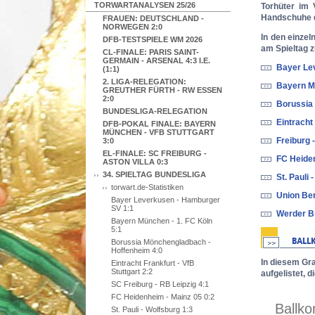
TORWARTANALYSEN 25/26
Torhüter im 
Handschuhe d
FRAUEN: DEUTSCHLAND -
NORWEGEN 2:0
In den einzel
DFB-TESTSPIELE WM 2026
am Spieltag z
CL-FINALE: PARIS SAINT-
GERMAIN - ARSENAL 4:3 I.E.
Bayer Le
(1:1)
2. LIGA-RELEGATION:
Bayern Mü
GREUTHER FÜRTH - RW ESSEN
2:0
Borussia
BUNDESLIGA-RELEGATION
Eintracht 
DFB-POKAL FINALE: BAYERN
MÜNCHEN - VFB STUTTGART
Freiburg 
3:0
EL-FINALE: SC FREIBURG -
FC Heiden
ASTON VILLA 0:3
34. SPIELTAG BUNDESLIGA
St. Pauli 
torwart.de-Statistiken
Union Ber
Bayer Leverkusen - Hamburger
SV 1:1
Werder B
Bayern München - 1. FC Köln
5:1
Borussia Mönchengladbach -
Hoffenheim 4:0
In diesem Gra
Eintracht Frankfurt - VfB
Stuttgart 2:2
aufgelistet, 
SC Freiburg - RB Leipzig 4:1
FC Heidenheim - Mainz 05 0:2
St. Pauli - Wolfsburg 1:3