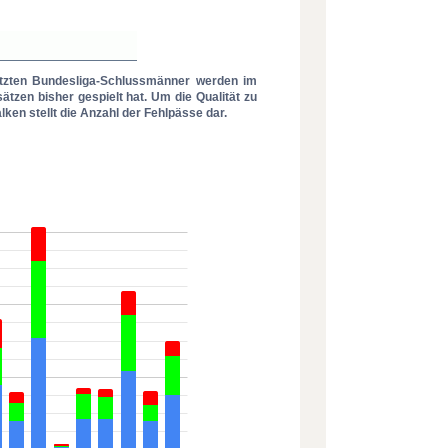
esetzten Bundesliga-Schlussmänner werden im
ätzen bisher gespielt hat. Um die Qualität zu
lken stellt die Anzahl der Fehlpässe dar.