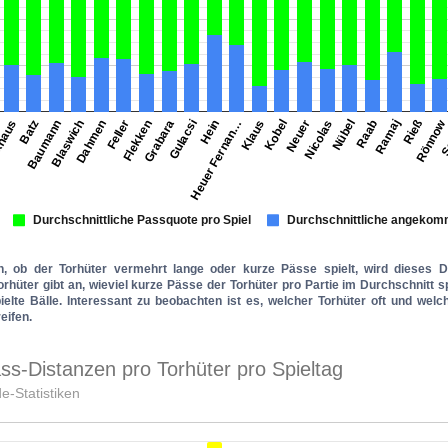
, ob der Torhüter vermehrt lange oder kurze Pässe spielt, wird dieses 
rhüter gibt an, wieviel kurze Pässe der Torhüter pro Partie im Durchschnitt sp
pielte Bälle. Interessant zu beobachten ist es, welcher Torhüter oft und we
eifen.