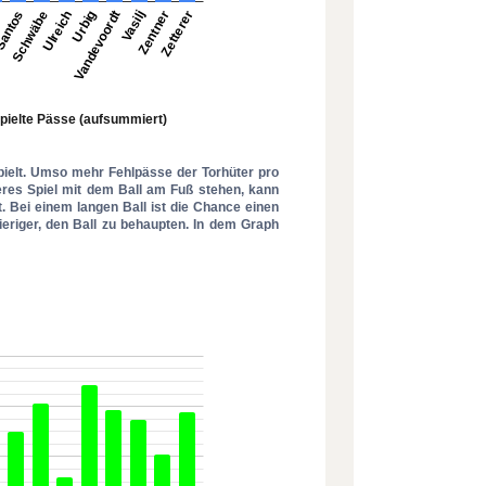
spielt. Umso mehr Fehlpässe der Torhüter pro
beres Spiel mit dem Ball am Fuß stehen, kann
. Bei einem langen Ball ist die Chance einen
ieriger, den Ball zu behaupten. In dem Graph