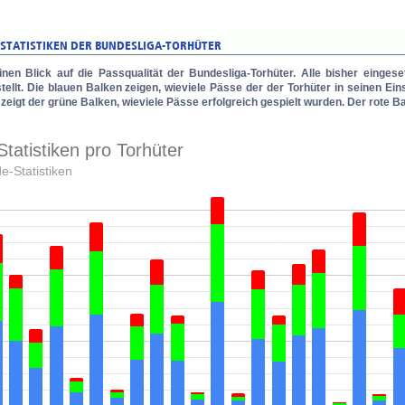
inen Blick auf die Passqualität der Bundesliga-Torhüter. Alle bisher eing
ellt. Die blauen Balken zeigen, wieviele Pässe der der Torhüter in seinen Eins
zeigt der grüne Balken, wieviele Pässe erfolgreich gespielt wurden. Der rote Ba