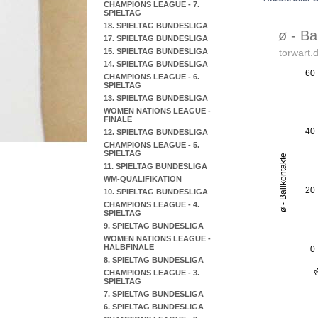
CHAMPIONS LEAGUE - 7.
SPIELTAG
18. SPIELTAG BUNDESLIGA
17. SPIELTAG BUNDESLIGA
15. SPIELTAG BUNDESLIGA
14. SPIELTAG BUNDESLIGA
CHAMPIONS LEAGUE - 6.
SPIELTAG
13. SPIELTAG BUNDESLIGA
WOMEN NATIONS LEAGUE -
FINALE
12. SPIELTAG BUNDESLIGA
CHAMPIONS LEAGUE - 5.
SPIELTAG
11. SPIELTAG BUNDESLIGA
WM-QUALIFIKATION
10. SPIELTAG BUNDESLIGA
CHAMPIONS LEAGUE - 4.
SPIELTAG
9. SPIELTAG BUNDESLIGA
WOMEN NATIONS LEAGUE -
HALBFINALE
8. SPIELTAG BUNDESLIGA
CHAMPIONS LEAGUE - 3.
SPIELTAG
7. SPIELTAG BUNDESLIGA
6. SPIELTAG BUNDESLIGA