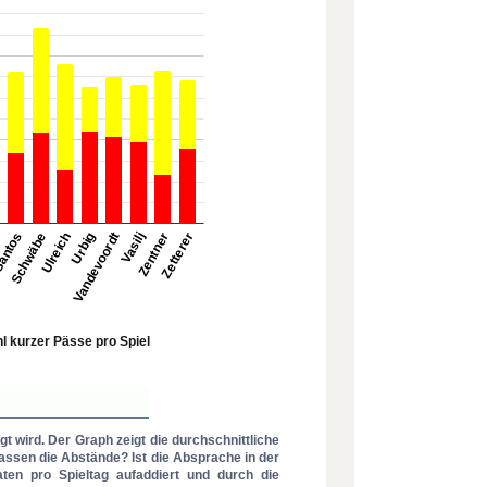
igt wird. Der Graph zeigt die durchschnittliche
Passen die Abstände? Ist die Absprache in der
ten pro Spieltag aufaddiert und durch die