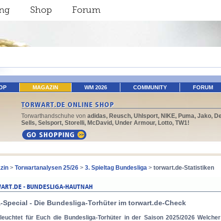
ing
Shop
Forum
OP
MAGAZIN
WM 2026
COMMUNITY
FORUM
Torwarthandschuhe von
adidas, Reusch, Uhlsport, NIKE, Puma, Jako, De
Sells, Selsport, Storelli, McDavid, Under Armour, Lotto, TW1!
zin
>
Torwartanalysen 25/26
>
3. Spieltag Bundesliga
>
torwart.de-Statistiken
-Special - Die Bundesliga-Torhüter im torwart.de-Check
eleuchtet für Euch die Bundesliga-Torhüter in der Saison 2025/2026 Welche