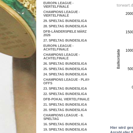
EUROPA LEAGUE -
VIERTELFINALE
CHAMPIONS LEAGUE -
VIERTELFINALE
29. SPIELTAG BUNDESLIGA
28. SPIELTAG BUNDESLIGA
DFB-LÄNDERSPIELE MÄRZ
2026
27. SPIELTAG BUNDESLIGA
EUROPA LEAGUE -
ACHTELFINALE
CHAMPIONS LEAGUE -
ACHTELFINALE
26. SPIELTAG BUNDESLIGA
25. SPIELTAG BUNDESLIGA
24. SPIELTAG BUNDESLIGA
CHAMPIONS LEAGUE - PLAY-
OFFS
23. SPIELTAG BUNDESLIGA
22. SPIELTAG BUNDESLIGA
DFB-POKAL VIERTELFINALE
21. SPIELTAG BUNDESLIGA
20. SPIELTAG BUNDESLIGA
CHAMPIONS LEAGUE - 8.
SPIELTAG
16. SPIELTAG BUNDESLIGA
Hier wird ge
19. SPIELTAG BUNDESLIGA
Anzahl aller 