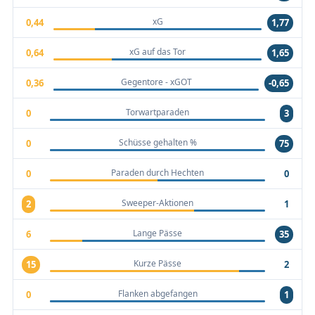
xG
0,44
1,77
xG auf das Tor
0,64
1,65
Gegentore - xGOT
0,36
-0,65
Torwartparaden
0
3
Schüsse gehalten %
0
75
Paraden durch Hechten
0
0
Sweeper-Aktionen
2
1
Lange Pässe
6
35
Kurze Pässe
15
2
Flanken abgefangen
0
1