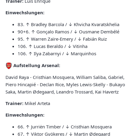
Trainer:
Luis Enrique
Einwechslungen:
83. ↑ Bradley Barcola / ↓ Khvicha Kvaratskhelia
90+6. ↑ Gonçalo Ramos / ↓ Ousmane Dembélé
95. ↑ Warren Zaïre-Emery / ↓ Fabián Ruiz
106. ↑ Lucas Beraldo / ↓ Vitinha
106. ↑ Ilya Zabarnyi / ↓ Marquinhos
Aufstellung Arsenal:
David Raya - Cristhian Mosquera, William Saliba, Gabriel,
Piero Hincapié - Declan Rice, Myles Lewis-Skelly - Bukayo
Saka, Martin Ødegaard, Leandro Trossard, Kai Havertz
Trainer:
Mikel Arteta
Einwechslungen:
66. ↑ Jurriën Timber / ↓ Cristhian Mosquera
67. ↑ Viktor Gyökeres / ↓ Martin Ødegaard