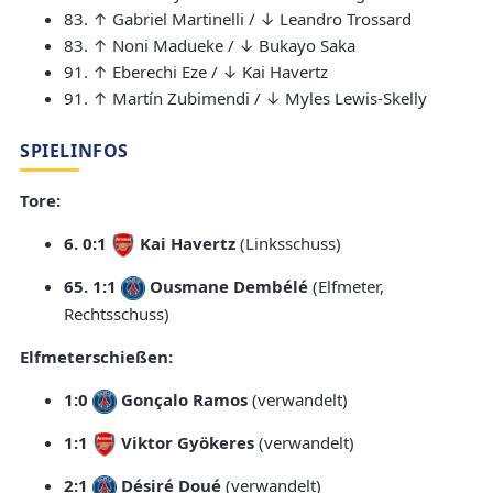
83. ↑ Gabriel Martinelli / ↓ Leandro Trossard
83. ↑ Noni Madueke / ↓ Bukayo Saka
91. ↑ Eberechi Eze / ↓ Kai Havertz
91. ↑ Martín Zubimendi / ↓ Myles Lewis-Skelly
SPIELINFOS
Tore:
6. 0:1
Kai Havertz
(Linksschuss)
65. 1:1
Ousmane Dembélé
(Elfmeter,
Rechtsschuss)
Elfmeterschießen:
1:0
Gonçalo Ramos
(verwandelt)
1:1
Viktor Gyökeres
(verwandelt)
2:1
Désiré Doué
(verwandelt)