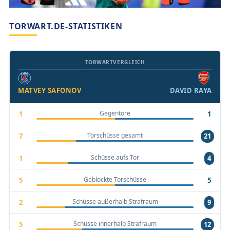
TORWART.DE-STATISTIKEN
TORWARTVERGLEICH
MATVEY SAFONOV
DAVID RAYA
Gegentore
1
1
Torschüsse gesamt
7
21
Schüsse aufs Tor
1
4
Geblockte Torschüsse
5
5
Schüsse außerhalb Strafraum
2
9
Schüsse innerhalb Strafraum
5
12