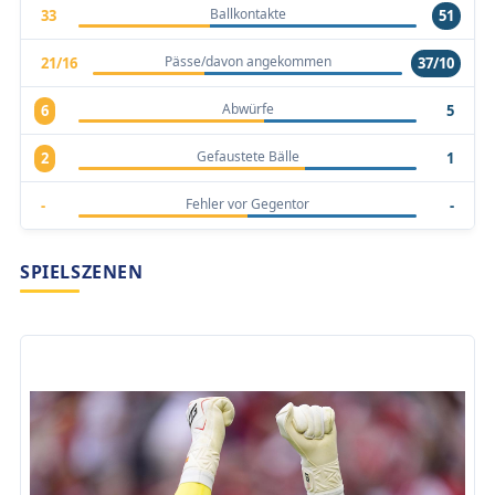
Ballkontakte
33
51
Pässe/davon angekommen
21/16
37/10
Abwürfe
6
5
Gefaustete Bälle
2
1
Fehler vor Gegentor
-
-
SPIELSZENEN