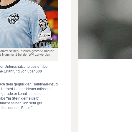
ommt seinen Rücken gestärkt und ist
ie Nummer 1 bei der WM zu werden
der Unterschätzung besteht bei
ine Erfahrung von über
500
ach dem geglückten Halbfinaleinzug
 Herbert Hainer, Neuer müsse als
r gerade er kennt ja meine
eibe
"in Stein gemeißelt"
.
 macht seinen Job sehr gut.
 ihm nur das Beste."