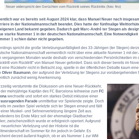
Neuer widerspricht den Gerüchten vom Rücktritt seines Rücktritts (foto: firo)
gentlich war es bereits seit August 2024 klar, dass Manuel Neuer nach insgesa
rriere in der Nationalmannschaft beendet. Dies hatte der fünfmalige Welttorhü
 eigenen Land bekannt gegeben. Dadurch galt Marc-André ter Stegen als design
ue starke Nummer 1 in der deutschen Nationalmannschaft. Eine Notwendigkeit
mmer 1 schien daher nicht gegeben.
erdings spricht die große Verletzungsanfälligkeit des 33-Jährigen (ter Stegen) derz
tsche Nationalmannschaft vermeintlich nicht über eine aktuelle Nummer 1 mit der 
n vergangenen Monaten wurde deshalb von verschiedensten Persönlichkeiten im 
cktritt vom Rücktritt" von Manuel Neuer gefordert. Dass sich dieser bereits im Nov
 eine Rückkehr nicht in Betracht zog, spielte in der öffentlichen Debatte kaum ein
n
Oliver Baumann
, der aufgrund der Verletzung ter Stegens zur vorübergehende
fentlich zunächst wenig Anerkennung.
rzzeitig verstummte die Diskussion um eine Neuer-Rückkehr,
s der mehrjährige Kapitän des FC Barcelona leihweise zum
FC
rona
wechselte und sofort ein starkes Debüt inklusive einer
rausragenden Parade
unmittelbar vor Spielende zeigte. Doch
eits im zweiten Spiel verletzte sich ter Stegen erneut und fällt
 einer Muskel- und Sehnenverletzung längere Zeit aus.
ndestens bis Ende März soll der ehemalige Gladbacher
len; zwischenzeitlich wurde er erfolgreich operiert. Aufgrund
 neuerlichen Verletzung und der Historie ist die
tmeisterschaft im Sommer für ihn jedoch in Gefahr. Es
cheint derzeit äußerst fraglich, ob er als Nummer 1 zur WM