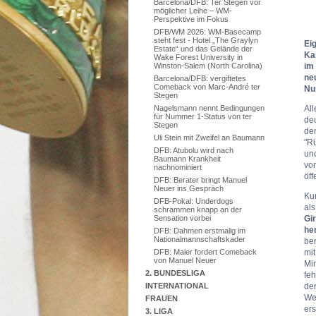
Barcelona/DFB: Ter Stegen vor
möglicher Leihe – WM-
Perspektive im Fokus
DFB/WM 2026: WM-Basecamp
steht fest - Hotel „The Graylyn
Ei
Estate“ und das Gelände der
Ka
Wake Forest University in
im
Winston-Salem (North Carolina)
ne
Barcelona/DFB: vergiftetes
Comeback von Marc-André ter
Nu
Stegen
All
Nagelsmann nennt Bedingungen
für Nummer 1-Status von ter
deu
Stegen
de
Uli Stein mit Zweifel an Baumann
"Rü
DFB: Atubolu wird nach
und
Baumann Krankheit
vo
nachnominiert
öf
DFB: Berater bringt Manuel
Neuer ins Gespräch
Ku
DFB-Pokal: Underdogs
al
schrammen knapp an der
Gi
Sensation vorbei
he
DFB: Dahmen erstmalig im
Nationalmannschaftskader
ber
mit
DFB: Maier fordert Comeback
von Manuel Neuer
Mi
2. BUNDESLIGA
feh
der
INTERNATIONAL
Wel
FRAUEN
ers
3. LIGA