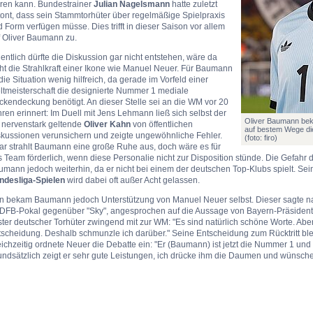
hren kann. Bundestrainer
Julian Nagelsmann
hatte zuletzt
ont, dass sein Stammtorhüter über regelmäßige Spielpraxis
 Form verfügen müsse. Dies trifft in dieser Saison vor allem
f Oliver Baumann zu.
entlich dürfte die Diskussion gar nicht entstehen, wäre da
ht die Strahlkraft einer Ikone wie Manuel Neuer. Für Baumann
 die Situation wenig hilfreich, da gerade im Vorfeld einer
ltmeisterschaft die designierte Nummer 1 mediale
kendeckung benötigt. An dieser Stelle sei an die WM vor 20
ren erinnert: Im Duell mit Jens Lehmann ließ sich selbst der
Oliver Baumann bek
s nervenstark geltende
Oliver Kahn
von öffentlichen
auf bestem Wege d
skussionen verunsichern und zeigte ungewöhnliche Fehler.
(foto: firo)
ar strahlt Baumann eine große Ruhe aus, doch wäre es für
 Team förderlich, wenn diese Personalie nicht zur Disposition stünde. Die Gefahr 
mann jedoch weiterhin, da er nicht bei einem der deutschen Top-Klubs spielt. Se
ndesliga-Spielen
wird dabei oft außer Acht gelassen.
n bekam Baumann jedoch Unterstützung von Manuel Neuer selbst. Dieser sagte n
 DFB-Pokal gegenüber "Sky", angesprochen auf die Aussage von Bayern-Präsident
ter deutscher Torhüter zwingend mit zur WM: "Es sind natürlich schöne Worte. Abe
tscheidung. Deshalb schmunzle ich darüber." Seine Entscheidung zum Rücktritt bl
ichzeitig ordnete Neuer die Debatte ein: "Er (Baumann) ist jetzt die Nummer 1 und
ndsätzlich zeigt er sehr gute Leistungen, ich drücke ihm die Daumen und wünsche