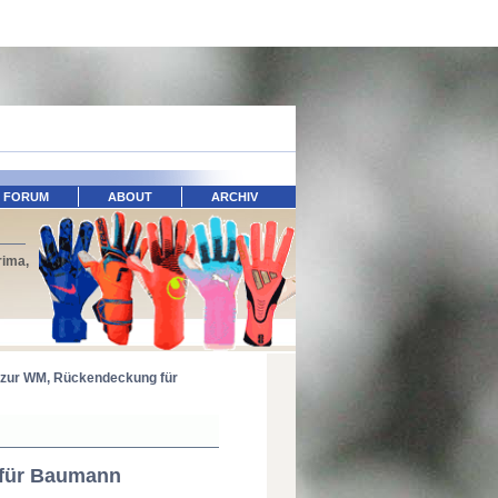
FORUM
ABOUT
ARCHIV
rima,
t zur WM, Rückendeckung für
 für Baumann