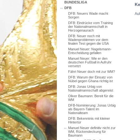
BUNDESLIGA
Ke
DFB
Aut
DFB: Neuers Wade macht
Sorgen
DFB: Eindrücke vom Training
der Nationalmannschaft in
Herzogenaurach
DFB: Neuer noch mit
Wadenproblemen vor dem
finalen Test gegen die USA
Manuel Neuer: Nagelsmann-
Entscheidung gefallen
Manuel Neuer: Wie er den
deutschen Fußball in Aufruhr
versetzt
Fährt Neuer doch mit zur WM?
DFB: Warum der Einsatz von
Nübel gegen Ghana richtig ist
DFB: Jonas Urbig von
Nationalmannschaft abgereist
Oliver Baumann: Bereit für die
WM
DFB-Nominierung: Jonas Urbig
als Bayern-Talent im
Nationalteam
DFB: Bekenntnis mit kleiner
Hintertür
Manuel Neuer definitiv nicht zur
WM, Rückendeckung für
Baumann