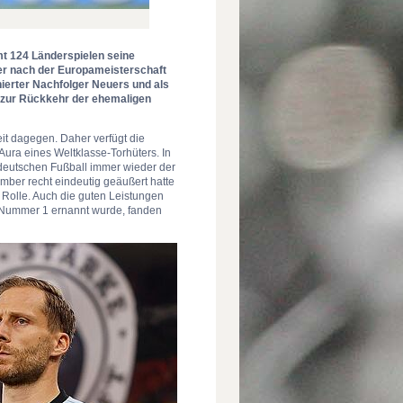
mt 124 Länderspielen seine
ter nach der Europameisterschaft
ierter Nachfolger Neuers und als
 zur Rückkehr der ehemaligen
eit dagegen. Daher verfügt die
Aura eines Weltklasse-Torhüters. In
deutschen Fußball immer wieder der
ember recht eindeutig geäußert hatte
e Rolle. Auch die guten Leistungen
n Nummer 1 ernannt wurde, fanden