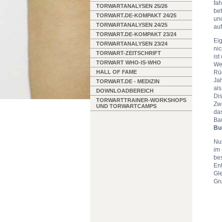
fa
TORWARTANALYSEN 25/26
bet
TORWART.DE-KOMPAKT 24/25
und
TORWARTANALYSEN 24/25
au
TORWART.DE-KOMPAKT 23/24
Eig
TORWARTANALYSEN 23/24
nic
TORWART-ZEITSCHRIFT
ist
TORWART WHO-IS-WHO
We
Rüc
HALL OF FAME
Jah
TORWART.DE - MEDIZIN
al
DOWNLOADBEREICH
Di
TORWARTTRAINER-WORKSHOPS
Zw
UND TORWARTCAMPS
das
Bau
Bu
Nu
im
bes
En
Gle
Gru