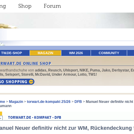
ing
Shop
Forum
TW.DE-SHOP
MAGAZIN
WM 2026
COMMUNITY
rwarthandschuhe von
adidas, Reusch, Uhlsport, NIKE, Puma, Jako, Derbystar, E
ls, Selsport, Storelli, McDavid, Under Armour, Lotto, TW1!
me
>
Magazin
>
torwart.de-kompakt 25/26
>
DFB
>
Manuel Neuer definitiv nich
umann
anuel Neuer definitiv nicht zur WM, Rückendeckung