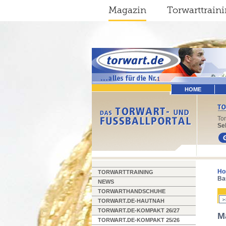
Magazin
Torwarttrain
HOME
To
Sel
Ho
TORWARTTRAINING
Ba
NEWS
TORWARTHANDSCHUHE
TORWART.DE-HAUTNAH
TORWART.DE-KOMPAKT 26/27
M
TORWART.DE-KOMPAKT 25/26