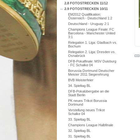
2.8 FOTOSTRECKEN 11/12
2.9 FOTOSTRECKEN 10/11
EM2012 Qualifikation:
Österreich - Deutschland 1:2
Deutschland - Uruguay 2:1
Champions League Finale: FC
Barcelona - Manchester United
3:1
Relegation 1. Liga: Gladbach vs.
Bochum
Relegation 2. Liga: Dresden vs.
Osnabrück
DFB-Pokalfinale: MSV Duisburg
- FC Schalke 04
Borussia Dortmund Deutscher
Meister 2011 Siegerehrung
BVB Meisterfeier
34. Spieltag BL
DFB-Pokalübergabe an die
Stadt Berlin
PK neues Trikot Borussia
Dortmund
Vorstellung neues Trikot
Schalke 04
33. Spieltag BL
Champions League Halbfinale
32. Spieltag BL
31. Spieltag BL