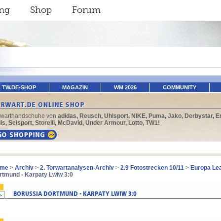
ing
Shop
Forum
TW.DE-SHOP
MAGAZIN
WM 2026
COMMUNITY
rwarthandschuhe von
adidas, Reusch, Uhlsport, NIKE, Puma, Jako, Derbystar, E
ls, Selsport, Storelli, McDavid, Under Armour, Lotto, TW1!
me
>
Archiv
>
2. Torwartanalysen-Archiv
>
2.9 Fotostrecken 10/11
>
Europa Lea
rtmund - Karpaty Lwiw 3:0