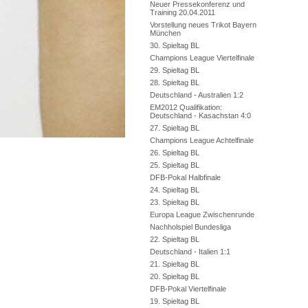
Neuer Pressekonferenz und
Training 20.04.2011
Vorstellung neues Trikot Bayern
München
30. Spieltag BL
Champions League Viertelfinale
29. Spieltag BL
28. Spieltag BL
Deutschland - Australien 1:2
EM2012 Qualifikation:
Deutschland - Kasachstan 4:0
27. Spieltag BL
Champions League Achtelfinale
26. Spieltag BL
25. Spieltag BL
DFB-Pokal Halbfinale
24. Spieltag BL
23. Spieltag BL
Europa League Zwischenrunde
Nachholspiel Bundesliga
22. Spieltag BL
Deutschland - Italien 1:1
21. Spieltag BL
20. Spieltag BL
DFB-Pokal Viertelfinale
19. Spieltag BL