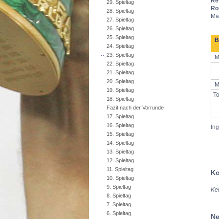
Re
29. Spieltag
Ro
28. Spieltag
Ma
27. Spieltag
26. Spieltag
25. Spieltag
B
24. Spieltag
23. Spieltag
M
22. Spieltag
21. Spieltag
20. Spieltag
M
19. Spieltag
To
18. Spieltag
Fazit nach der Vorrunde
17. Spieltag
16. Spieltag
In
15. Spieltag
14. Spieltag
13. Spieltag
12. Spieltag
11. Spieltag
Ko
10. Spieltag
9. Spieltag
Ke
8. Spieltag
7. Spieltag
6. Spieltag
Ne