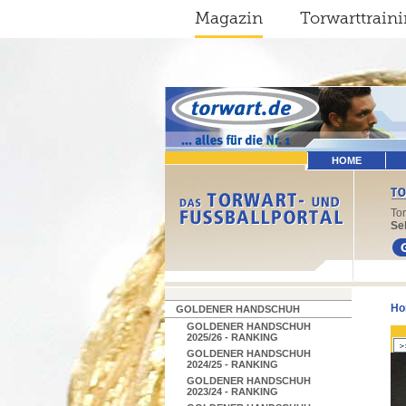
Magazin
Torwarttrain
HOME
To
Sel
Ho
GOLDENER HANDSCHUH
GOLDENER HANDSCHUH
2025/26 - RANKING
GOLDENER HANDSCHUH
2024/25 - RANKING
GOLDENER HANDSCHUH
2023/24 - RANKING