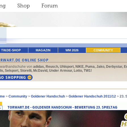
ing
Shop
Forum
TW.DE-SHOP
MAGAZIN
WM 2026
COMMUNITY
rwarthandschuhe von
adidas, Reusch, Uhlsport, NIKE, Puma, Jako, Derbystar, E
ls, Selsport, Storelli, McDavid, Under Armour, Lotto, TW1!
me
>
Community
>
Goldener Handschuh
>
Goldener Handschuh 2011/12
>
23. 