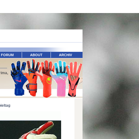
FORUM
ABOUT
ARCHIV
rima,
pieltag