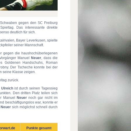
der Schwaben gegen den SC Freiburg
pieltag. Das interessante direkte
benso deutlich für sich.
lrivalen, Bayer Leverkusen, spielte
kpfeiler seiner Mannschaft.
ker gegen die haushochüberlegenen
n Vorgänger Manuel
Neuer
, dass die
r des Goldenen Handschuhs, Roman
robny. Der Tscheche konnte bei der
 seine Klasse zeigen.
eltag zurück.
n
Ulreich
ist durch seinen Tagessieg
kten. Den dritten Platz teilen sich
ter Manuel
Neuer
noch gar nicht im
end beschäftigungslos war, konnte er
s
Neuer
sich möglichst schnell durch
orwart.de
Punkte gesamt