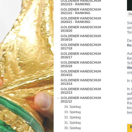
GOLDENER HANDSCHUH
2022/23 - RANKING
GOLDENER HANDSCHUH
2021/22 - RANKING
Sv
GOLDENER HANDSCHUH
2020/21 - RANKING
Sv
GOLDENER HANDSCHUH
se
2019/20
Tor
GOLDENER HANDSCHUH
2018/19
Den
GOLDENER HANDSCHUH
Re
2017/18
Au
GOLDENER HANDSCHUH
2016/17
Ba
GOLDENER HANDSCHUH
Sc
2015/16
We
GOLDENER HANDSCHUH
un
2014/15
GOLDENER HANDSCHUH
In 
2013/14
In
GOLDENER HANDSCHUH
2012/13
auf
GOLDENER HANDSCHUH
ge
2011/12
Ran
34. Spieltag
bi
33. Spieltag
be
32. Spieltag
31. Spieltag
B
30. Spieltag