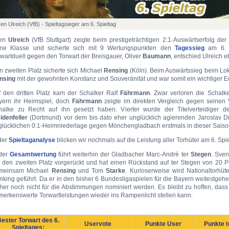
en Ulreich (VfB) - Spieltagsieger am 6. Spieltag
en
Ulreich
(VfB Stuttgart) zeigte beim prestigeträchtigen 2:1-Auswärtserfolg 
ine Klasse und sicherte sich mit 9 Wertungspunkten den
Tagessieg
am 6. S
wartduell gegen den Torwart der Breisgauer, Oliver
Baumann
, entschied Ulreich e
 zweiten Platz sicherte sich Michael
Rensing
(Köln). Beim Auswärtssieg beim Loka
nsing
mit der gewohnten Konstanz und Souveränität und war somit ein wichtiger Ec
f den dritten Platz kam der Schalker Ralf
Fährmann
. Zwar verloren die Schal
yern ihr Heimspiel, doch
Fährmann
zeigte im direkten Vergleich gegen seine
halke zu Recht auf ihn gesetzt haben. Vierter wurde der Titelverteidige
idenfeller
(Dortmund) vor dem bis dato eher unglücklich agierenden Jaroslav D
glücklichen 0:1-Heimniederlage gegen Mönchengladbach erstmals in dieser Saison
der
Spieltaganalyse
blicken wir nochmals auf die Leistung aller Torhüter am 6. Spi
 der
Gesamtwertung
führt weiterhin der Gladbacher Marc-André ter
Stegen
. Sve
 den zweiten Platz vorgerückt und hat einen Rückstand auf ter Stegen von 20 Pun
meinsam Michael
Rensing
und Tom
Starke
. Kurioserweise wird Nationaltorhü
king geführt. Da er in den bisher 6 Bundesligaspielen für die Bayern weitestgeh
sher noch nicht für die Abstimmungen nominiert werden. Es bleibt zu hoffen, das
merkenswerte Torwartleistungen wieder ins Rampenlicht stellen kann.
ester Torwart des 6.
Uservote
Punkte User
Punkte t
Spieltages: