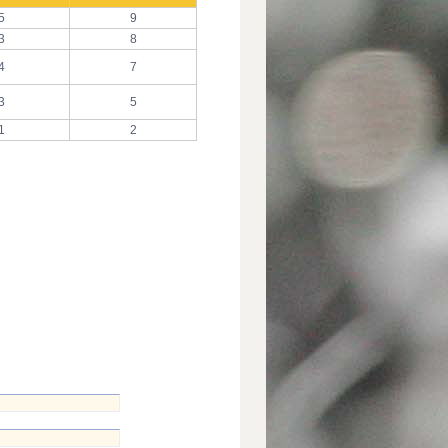
5
9
3
8
4
7
3
5
1
2