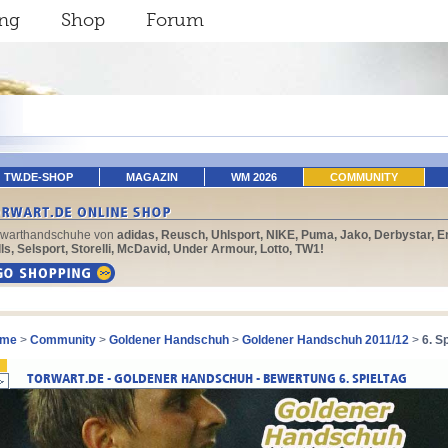
ing
Shop
Forum
TW.DE-SHOP
MAGAZIN
WM 2026
COMMUNITY
rwarthandschuhe von
adidas, Reusch, Uhlsport, NIKE, Puma, Jako, Derbystar, E
ls, Selsport, Storelli, McDavid, Under Armour, Lotto, TW1!
me
>
Community
>
Goldener Handschuh
>
Goldener Handschuh 2011/12
>
6. S