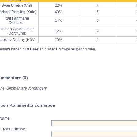
Sven Ulreich (VfB)
22%
4
ichael Rensing (Köln)
40%
5
Ralf Fährmann
14%
3
(Schalke)
Roman Weidenfeller
12%
2
(Dortmund)
aroslav Drobny (HSV)
10%
1
gesamt haben
419 User
an dieser Umfrage teilgenommen.
mmentare (0)
ine Kommentare vorhanden!
uen Kommentar schreiben
Name:
E-Mail-Adresse: