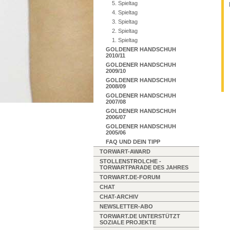
5. Spieltag
4. Spieltag
3. Spieltag
2. Spieltag
1. Spieltag
GOLDENER HANDSCHUH
2010/11
GOLDENER HANDSCHUH
2009/10
GOLDENER HANDSCHUH
2008/09
GOLDENER HANDSCHUH
2007/08
GOLDENER HANDSCHUH
2006/07
GOLDENER HANDSCHUH
2005/06
FAQ UND DEIN TIPP
TORWART-AWARD
STOLLENSTROLCHE -
TORWARTPARADE DES JAHRES
TORWART.DE-FORUM
CHAT
CHAT-ARCHIV
NEWSLETTER-ABO
TORWART.DE UNTERSTÜTZT
SOZIALE PROJEKTE