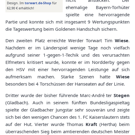
nicht anstecken. Der
Design. Im
torwart.de-Shop
für
ehemalige Bayern-Torhüter
62,90 € erhältlich!
spielte eine hervorragende
Partie und konnte sich mit insgesamt 9 Wertungspunkten
die Tageswertung beim Goldenen Handschuh sichern.
Den zweiten Platz erreichte Werder Torwart Tim
Wiese
.
Nachdem er im Länderspiel wenige Tage noch vielfach
aufgrund seiner 1-gegen-1-Techik und des verursachten
Elfmeters kritisert wurde, konnte er im Nordderby gegen
den HSV mit einer hervorragenden Leistunge auf sich
aufmerksam machen. Starke Szenen hatte
Wiese
besonders bei 4 Torschüssen der Hanseaten auf der Linie.
Dritter wurde der bisher führende Marc-André ter
Stegen
(Gladbach). Auch in seinem fünften Bundesligaspieltag
spielte der Gladbacher Jungstar sehr souverän und zeigte
sich bei den wenigen Chancen des 1. FC Kaiserslautern stets
auf der Hut. Vierter wurde Thomas
Kraft
(Hertha) beim
überraschenden Sieg beim amtierenden deutschen Meister