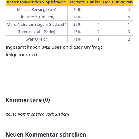
Bester Torwart des 5. Spieltages:
Uservote
Punkte User
Punkte torwar
Michael Rensing (Köln)
29%
5
4
Tim Wiese (Bremen)
18%
3
5
Marc-André ter Stegen (Gladbach)
26%
4
1
Thomas Kraft (Berlin)
15%
2
3
Sven Ulreich
11%
1
2
Ingesamt haben
342 User
an dieser Umfrage
teilgenommen.
Kommentare (0)
Keine Kommentare vorhanden!
Neuen Kommentar schreiben