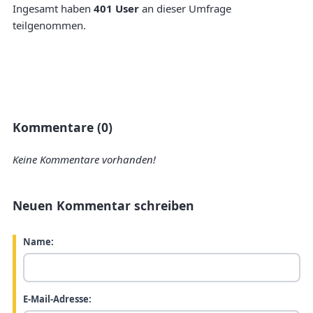
Ingesamt haben
401 User
an dieser Umfrage
teilgenommen.
Kommentare (0)
Keine Kommentare vorhanden!
Neuen Kommentar schreiben
Name:
E-Mail-Adresse: