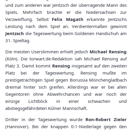
und zum anderen war Jentzsch der überragende Mann des
Spiels. Mehrfach brachte er die Niedersachsen zur
Verzweiflung. Selbst
Felix Magath
erkannte Jentzschs
Leistung nach dem Spiel an. Verdientermaßen gewinnt
Jentzsch
die Tageswertung beim Goldenen Handschuh am
31. Spieltag.
Die meisten Userstimmen erhielt jedoch
Michael Rensing
(Köln). Die torwart.de-Redaktion sah Michael Rensing auf
Platz 3. Damit kommt
Rensing
insgesamt auf den zweiten
Platz bei der Tageswertung. Rensing mußte im
prestigeträchtigen Spiel gegen Borussia Mönchengladbach
dreimal hinter sich greifen. Allerdings war er bei allen
Gegentoren ohne Abwehrchancen und war noch der
einzige Lichtblick in einer schwachen und
abstiegsgefährdeten Kölner Mannschaft.
Dritter in der Tageswertung wurde
Ron-Robert Zieler
(Hannover). Bei der knappen 0:1-Niederlage gegen den