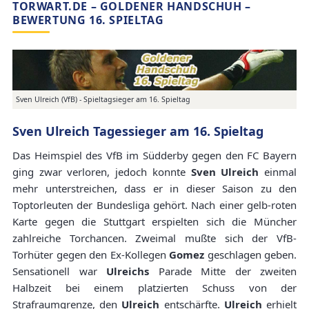
TORWART.DE – GOLDENER HANDSCHUH –
BEWERTUNG 16. SPIELTAG
Sven Ulreich (VfB) - Spieltagsieger am 16. Spieltag
Sven Ulreich Tagessieger am 16. Spieltag
Das Heimspiel des VfB im Südderby gegen den FC Bayern
ging zwar verloren, jedoch konnte
Sven Ulreich
einmal
mehr unterstreichen, dass er in dieser Saison zu den
Toptorleuten der Bundesliga gehört. Nach einer gelb-roten
Karte gegen die Stuttgart erspielten sich die Müncher
zahlreiche Torchancen. Zweimal mußte sich der VfB-
Torhüter gegen den Ex-Kollegen
Gomez
geschlagen geben.
Sensationell war
Ulreichs
Parade Mitte der zweiten
Halbzeit bei einem platzierten Schuss von der
Strafraumgrenze, den
Ulreich
entschärfte.
Ulreich
erhielt