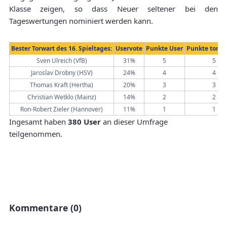
Klasse zeigen, so dass Neuer seltener bei den
Tageswertungen nominiert werden kann.
Bester Torwart des 16. Spieltages:
Uservote
Punkte User
Punkte torwa
Sven Ulreich (VfB)
31%
5
5
Jaroslav Drobny (HSV)
24%
4
4
Thomas Kraft (Hertha)
20%
3
3
Christian Wetklo (Mainz)
14%
2
2
Ron-Robert Zieler (Hannover)
11%
1
1
Ingesamt haben
380 User
an dieser Umfrage
teilgenommen.
Kommentare (0)