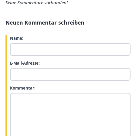
Keine Kommentare vorhanden!
Neuen Kommentar schreiben
Name:
E-Mail-Adresse:
Kommentar: