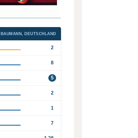
BAUMANN, DEUTSCHLAND
2
8
5
2
1
7