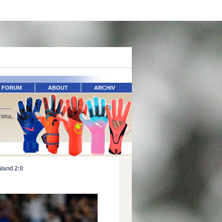
FORUM
ABOUT
ARCHIV
rima,
land 2:0