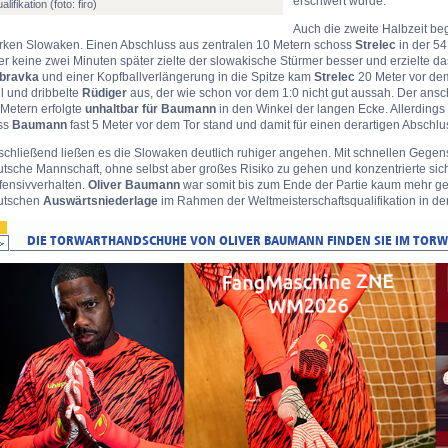
erschwert wurde.
alifikation (foto: firo)
Auch die zweite Halbzeit beg
arken Slowaken. Einen Abschluss aus zentralen 10 Metern schoss
Strelec
in der 54
r keine zwei Minuten später zielte der slowakische Stürmer besser und erzielte d
bravka
und einer Kopfballverlängerung in die Spitze kam
Strelec
20 Meter vor dem
l und dribbelte
Rüdiger
aus, der wie schon vor dem 1:0 nicht gut aussah. Der ans
Metern erfolgte
unhaltbar für Baumann
in den Winkel der langen Ecke. Allerdings
ss
Baumann
fast 5 Meter vor dem Tor stand und damit für einen derartigen Abschl
schließend ließen es die Slowaken deutlich ruhiger angehen. Mit schnellen Gegen
tsche Mannschaft, ohne selbst aber großes Risiko zu gehen und konzentrierte sic
fensivverhalten.
Oliver Baumann
war somit bis zum Ende der Partie kaum mehr gefo
utschen
Auswärtsniederlage
im Rahmen der Weltmeisterschaftsqualifikation in der