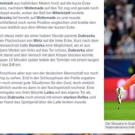
telstädt
aus halblinken Metern hoch auf die kurze Ecke
hoss, nachdem
Woltemade
auf das Tor zog und gerade noch
toppt wurde, wobei der Ball bei
Mittelstädt
landete.
bravka
lief bereits auf
Woltemade
zu und musste
schließend noch seine Position angleichen und kratzte den
uss letztlich aus dem Winkel der kurzen Ecke.
ch etwas mehr als einer halben Stunde parierte
Dubravka
nen Flachschuss von
Wirtz
auf die linke Ecke. Kurz nach dem
itenwechsel hatte
Goretzka
eine Möglichkeit, als er aus
tzem Winkel von links auf das Tor schoss,
Dubravka
aber
ark stand und den Versuch mit dem Körper blocken konnte.
ppe 10 Minuten später leitete der Torhüter mit einem langen
ll das
2:0
ein.
 Anschluss aber war von der deutschen Mannschaft nur noch
ig zu sehen. Erst in der Schlussphase der Partie ergaben
h noch einmal gute Situationen für den Gast, doch wirklich
ährlich wurde es dann in der Nachspielzeit nochmal. Eine
eingabe von links fälschte
Latka
auf das eigene Tor ab,
dass
Dubravka
noch einmal mit einem
starken Reflex
und
er Hand das Spielgerät über die Latte lenken musste.
Die Slowakei in Eup
Nationalmannschaft (