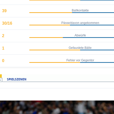
39
Ballkontakte
30/16
Pässe/davon angekommen
2
Abwürfe
1
Gefaustete Bälle
0
Fehler vor Gegentor