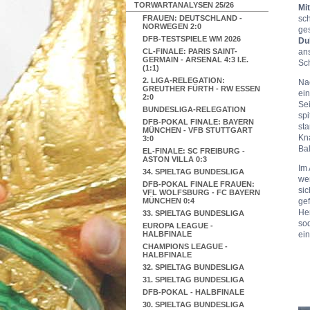
TORWARTANALYSEN 25/26
Mit
FRAUEN: DEUTSCHLAND -
sc
NORWEGEN 2:0
ges
DFB-TESTSPIELE WM 2026
Du
CL-FINALE: PARIS SAINT-
an
GERMAIN - ARSENAL 4:3 I.E.
Sch
(1:1)
2. LIGA-RELEGATION:
Na
GREUTHER FÜRTH - RW ESSEN
ei
2:0
Se
BUNDESLIGA-RELEGATION
spi
DFB-POKAL FINALE: BAYERN
st
MÜNCHEN - VFB STUTTGART
Kna
3:0
Ba
EL-FINALE: SC FREIBURG -
ASTON VILLA 0:3
Im
34. SPIELTAG BUNDESLIGA
wen
DFB-POKAL FINALE FRAUEN:
sic
VFL WOLFSBURG - FC BAYERN
MÜNCHEN 0:4
gef
Her
33. SPIELTAG BUNDESLIGA
so
EUROPA LEAGUE -
HALBFINALE
ein
CHAMPIONS LEAGUE -
HALBFINALE
32. SPIELTAG BUNDESLIGA
31. SPIELTAG BUNDESLIGA
DFB-POKAL - HALBFINALE
30. SPIELTAG BUNDESLIGA