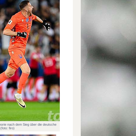
horie nach dem Sieg über die deutsche
foto: firo)