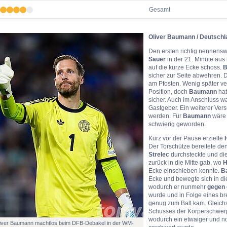
Gesamt
Oliver Baumann / Deutschl
Den ersten richtig nennensw
Sauer
in der 21. Minute aus 
auf die kurze Ecke schoss.
B
sicher zur Seite abwehren. 
am Pfosten. Wenig später v
Position, doch
Baumann
hat
sicher. Auch im Anschluss w
Gastgeber. Ein weiterer Ver
werden. Für
Baumann
wäre 
schwierig geworden.
Kurz vor der Pause erzielte
Der Torschütze bereitete den 
Strelec
durchsteckte und die
zurück in die Mitte gab, wo
H
Ecke einschieben konnte.
B
Ecke und bewegte sich in die
wodurch er nunmehr
gegen 
wurde und in Folge eines br
genug zum Ball kam. Gleich
Schusses der Körperschwerp
wodurch ein etwaiger und n
iver Baumann machtlos beim DFB-Debakel in der WM-