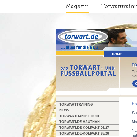
Magazin
Torwarttrain
HOME
To
Sel
Ho
TORWARTTRAINING
NEWS
Sl
TORWARTHANDSCHUHE
TORWART.DE-HAUTNAH
Ma
TORWART.DE-KOMPAKT 26/27
Na
TORWART.DE-KOMPAKT 25/26
ha