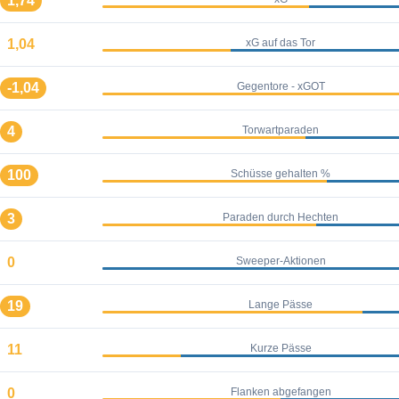
1,74
1,04
xG auf das Tor
-1,04
Gegentore - xGOT
4
Torwartparaden
100
Schüsse gehalten %
3
Paraden durch Hechten
0
Sweeper-Aktionen
19
Lange Pässe
11
Kurze Pässe
0
Flanken abgefangen