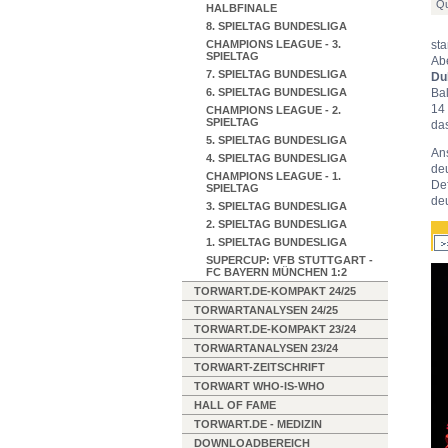
Qu
HALBFINALE
8. SPIELTAG BUNDESLIGA
CHAMPIONS LEAGUE - 3.
st
SPIELTAG
Abe
7. SPIELTAG BUNDESLIGA
Du
6. SPIELTAG BUNDESLIGA
Bal
14 
CHAMPIONS LEAGUE - 2.
SPIELTAG
da
5. SPIELTAG BUNDESLIGA
An
4. SPIELTAG BUNDESLIGA
deu
CHAMPIONS LEAGUE - 1.
De
SPIELTAG
de
3. SPIELTAG BUNDESLIGA
2. SPIELTAG BUNDESLIGA
1. SPIELTAG BUNDESLIGA
SUPERCUP: VFB STUTTGART -
FC BAYERN MÜNCHEN 1:2
TORWART.DE-KOMPAKT 24/25
TORWARTANALYSEN 24/25
TORWART.DE-KOMPAKT 23/24
TORWARTANALYSEN 23/24
TORWART-ZEITSCHRIFT
TORWART WHO-IS-WHO
HALL OF FAME
TORWART.DE - MEDIZIN
DOWNLOADBEREICH