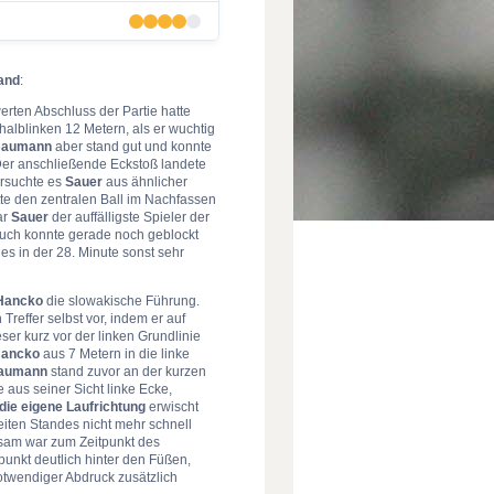
and
:
erten Abschluss der Partie hatte
halblinken 12 Metern, als er wuchtig
aumann
aber stand gut und konnte
Der anschließende Eckstoß landete
ersuchte es
Sauer
aus ähnlicher
te den zentralen Ball im Nachfassen
ar
Sauer
der auffälligste Spieler der
such konnte gerade noch geblockt
es in der 28. Minute sonst sehr
Hancko
die slowakische Führung.
Treffer selbst vor, indem er auf
ser kurz vor der linken Grundlinie
ancko
aus 7 Metern in die linke
aumann
stand zuvor an der kurzen
 aus seiner Sicht linke Ecke,
die eigene Laufrichtung
erwischt
eiten Standes nicht mehr schnell
sam war zum Zeitpunkt des
unkt deutlich hinter den Füßen,
otwendiger Abdruck zusätzlich