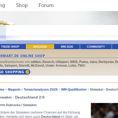
ing
Shop
Forum
TW.DE-SHOP
MAGAZIN
WM 2026
COMMUNITY
rwarthandschuhe von
adidas, Reusch, Uhlsport, NIKE, Puma, Jako, Derbystar, E
ls, Selsport, Storelli, McDavid, Under Armour, Lotto, TW1!
me
>
Magazin
>
Torwartanalysen 25/26
>
WM-Qualifikation
>
Slowakei - Deutsch
owakei - Deutschland 2:0
rtin Dubravka / Slowakei
:
chdem die Slowaken mehrere Chancen auf die Führung
tten, meldete sich dann auch
Deutschland
im Spiel, als