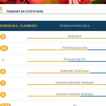
DUBRAVKA, SLOWAKEI
TORWARTVERGLEICH
0
Gegentore
14
Torschüsse gesamt
4
Schüsse aufs Tor
4
Geblockte Torschüsse
5
Schüsse außerhalb Strafraum
9
Schüsse innerhalb Strafraum
xG