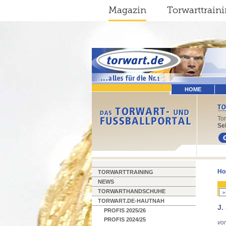
Magazin
Torwarttrain
HOME
To
Sel
Ho
TORWARTTRAINING
NEWS
TORWARTHANDSCHUHE
TORWART.DE-HAUTNAH
J.
PROFIS 2025/26
PROFIS 2024/25
von