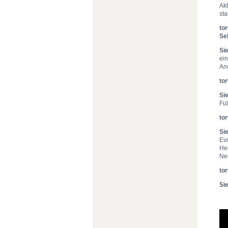
Ak
sta
to
Sek
Si
ei
An
tor
Si
Fu
to
Si
Ev
He
Ne
tor
Si