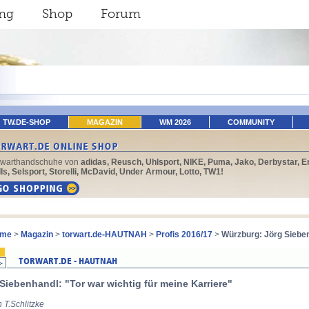
ing
Shop
Forum
TW.DE-SHOP
MAGAZIN
WM 2026
COMMUNITY
rwarthandschuhe von
adidas, Reusch, Uhlsport, NIKE, Puma, Jako, Derbystar, E
ls, Selsport, Storelli, McDavid, Under Armour, Lotto, TW1!
me
>
Magazin
>
torwart.de-HAUTNAH
>
Profis 2016/17
>
Würzburg: Jörg Siebe
 Siebenhandl: "Tor war wichtig für meine Karriere"
 T.Schlitzke