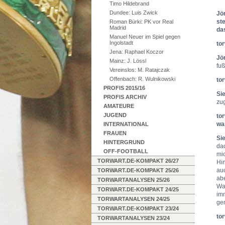
Timo Hildebrand
Dundee: Luis Zwick
Jö
st
Roman Bürki: PK vor Real
Madrid
da
Manuel Neuer im Spiel gegen
Ingolstadt
to
Jena: Raphael Koczor
Jö
Mainz: J. Lössl
fuß
Vereinslos: M. Ratajczak
Offenbach: R. Wulnikowski
to
PROFIS 2015/16
Si
PROFIS ARCHIV
zu
AMATEURE
JUGEND
to
wa
INTERNATIONAL
FRAUEN
Si
HINTERGRUND
da
OFF-FOOTBALL
mi
TORWART.DE-KOMPAKT 26/27
Hi
auc
TORWART.DE-KOMPAKT 25/26
ab
TORWARTANALYSEN 25/26
Wa
TORWART.DE-KOMPAKT 24/25
im
TORWARTANALYSEN 24/25
ge
TORWART.DE-KOMPAKT 23/24
to
TORWARTANALYSEN 23/24