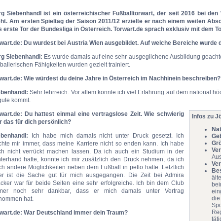
rg Siebenhandl ist ein österreichischer Fußballtorwart, der seit 2016 bei de
eht. Am ersten Spieltag der Saison 2011/12 erzielte er nach einem weiten A
s erste Tor der Bundesliga in Österreich. Torwart.de sprach exklusiv mit dem T
rwart.de: Du wurdest bei Austria Wien ausgebildet. Auf welche Bereiche wurde d
rg Siebenhandl:
Es wurde damals auf eine sehr ausgeglichene Ausbildung geachte
ballerischen Fähigkeiten wurden gezielt trainiert.
rwart.de: Wie würdest du deine Jahre in Österreich im Nachhinein beschreiben?
ebenhandl:
Sehr lehrreich. Vor allem konnte ich viel Erfahrung auf dem national h
gute kommt.
rwart.de: Du hattest einmal eine vertragslose Zeit. Wie schwierig
Infos zu J
r das für dich persönlich?
Nat
ebenhandl:
Ich habe mich damals nicht unter Druck gesetzt. Ich
Geb
Grö
chte mir immer, dass meine Karriere nicht so enden kann. Ich habe
Ver
ch nicht verrückt machen lassen. Da ich auch ein Studium in der
Aus
nterhand hatte, konnte ich mir zusätzlich den Druck nehmen, da ich
Ver
h andere Möglichkeiten neben dem Fußball in petto hatte. Letztlich
Be
er ist die Sache gut für mich ausgegangen. Die Zeit bei Admira
ält
cker war für beide Seiten eine sehr erfolgreiche. Ich bin dem Club
be
mer noch sehr dankbar, dass er mich damals unter Vertrag
ein
die
nommen hat.
Spo
Reg
rwart.de: War Deutschland immer dein Traum?
täti