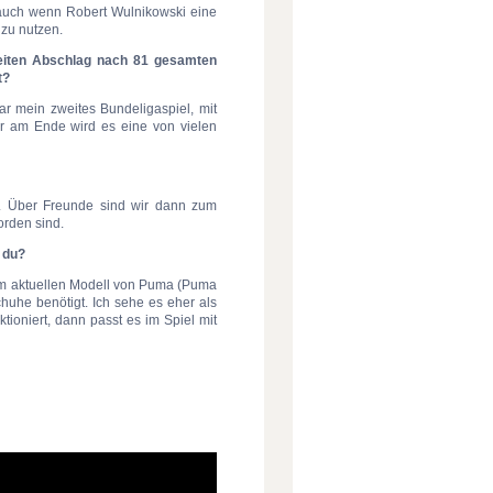
, auch wenn Robert Wulnikowski eine
 zu nutzen.
weiten Abschlag nach 81 gesamten
t?
war mein zweites Bundeligaspiel, mit
er am Ende wird es eine von vielen
lt. Über Freunde sind wir dann zum
orden sind.
t du?
em aktuellen Modell von Puma (Puma
huhe benötigt. Ich sehe es eher als
ioniert, dann passt es im Spiel mit