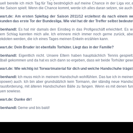
tuell bereite ich mich Tag für Tag bestmöglich auf meine Chance in der Liga vor
rke Saison spielt. Wenn die Chance kommt, werde ich alles daran setzen, sie auch
rwart.de: Am ersten Spieltag der Saison 2011/12 erzieltest du nach einem 
unden das erste Tor der Bundesliga. Wie viel hat dir der Treffer selbst bedeute
ebenhandl:
Es hat mir damals den Einstieg in das Profigeschäft erleichtert. Es 
nem Schlag kannten mich alle. Ich erinnere mich immer noch gerne zurück, ab
ekdoten werden, die ich eines Tages meinen Enkeln erzählen kann.
wart.de: Dein Bruder ist ebenfalls Torhüter. Liegt das in der Familie?
ebenhandl:
Eigentlich nicht. Unsere Eltern haben hauptsächlich Tennis gespie
ßball gekommen und da hat es sich dann so ergeben, dass wir beide Torhüter gew
rwart.de: Wie wichtig ist Torwartmaterial für dich und welche Handschuhe trägs
ebenhandl:
Ich muss mich in meinem Handschuh wohlfühlen. Das tue ich in mein
opower) auch. Ich bin aber grundsätzlich kein Tormann, der ständig neue Handsc
rausforderung, mit älteren Handschuhen Bälle zu fangen. Wenn es mit denen funkt
uen sowieso.
wart.de: Danke dir!
ebenhandl:
Gerne und bis bald!