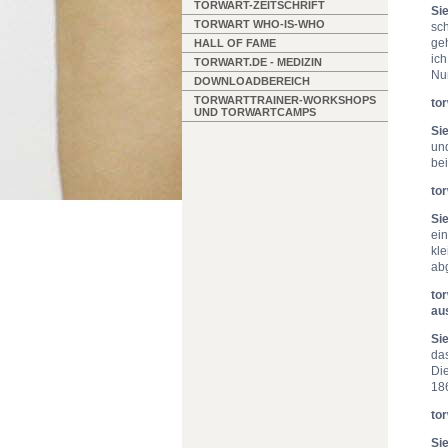
TORWART-ZEITSCHRIFT
Si
TORWART WHO-IS-WHO
sc
geh
HALL OF FAME
ic
TORWART.DE - MEDIZIN
Nu
DOWNLOADBEREICH
TORWARTTRAINER-WORKSHOPS
to
UND TORWARTCAMPS
Si
un
bei
to
Si
ein
kle
abg
to
au
Si
da
Di
186
to
Si