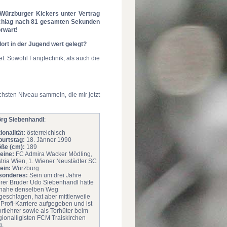
n Würzburger Kickers unter Vertrag
bschlag nach 81 gesamten Sekunden
orwart!
ort in der Jugend wert gelegt?
t. Sowohl Fangtechnik, als auch die
öchsten Niveau sammeln, die mir jetzt
örg Siebenhandl
:
ionalität:
österreichisch
urtstag:
18. Jänner 1990
ße (cm):
189
eine:
FC Admira Wacker Mödling,
tria Wien, 1. Wiener Neustädter SC
ein:
Würzburg
sonderes:
Sein um drei Jahre
erer Bruder Udo Siebenhandl hätte
inahe denselben Weg
geschlagen, hat aber mittlerweile
 Profi-Karriere aufgegeben und ist
rtlehrer sowie als Torhüter beim
ionalligisten FCM Traiskirchen
g.