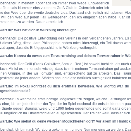
ebenhandl:
In meinem Kopf hatte ich immer zwei Wege. Entweder ich
haffe es als Nummer eins zu einem Groß-Club in Österreich oder ich
e den Weg über die zweite deutsche Liga. Das lässt sich freilich nicht planen. Ab
h will den Weg auf jeden Fall weitergehen, den ich eingeschlagen habe. Klar ist
mmer eins zu werden. Daran arbeite ich.
rwart.de: Was hat dich in Würzburg überzeugt?
ebenhandl:
Die positive Entwicklung des Vereins in den vergangenen Jahren. Es s
d dieser Weg, diese klare Philosophie haben mich überzeugt, ein Teil davon wer
zutragen, dass die Erfolgsgeschichte in Würzburg weitergeht.
rwart.de: Kannst du etwas zum Torwarttraining und deinem Torwarttrainer in W
ebenhandl:
Der Golli (Frank Gollwitzer, Anm. d. Red.) ist sowohl fachlich, als au
fach. Mir ist es immer sehr wichtig, dass ich mit meinem Tormanntrainer gut ausko
inen Gruppe, in der wir Torhüter sind, entsprechend gut zu arbeiten. Das Traini
estimmt, da jeder andere Stärken hat und diese natürlich auch gezielt trainieren 
rwart.de: Im Pokal konntest du dich erstmals beweisen. Wie wichtig war dir 
sgeschieden seid?
ebenthal:
Es war meine erste richtige Möglichkeit zu zeigen, welche Leistungen ich
s eine, ich bin jedoch eher der Typ, der im Spiel nochmal die entscheidenden pa
e Spiele gegen Braunschweig und 1860 liefen gegentorlos und somit ganz ordentl
0 unglücklich im Elfmeterschießen ausgeschieden. Der Trainer weiß, dass er sich 
rwart.de: Wie siehst du deine weiteren Möglichkeiten dort? Vor allem im Hinblic
ebenthal:
Ich bin nach Würzburg gekommen, um die Nummer eins zu werden. Das is