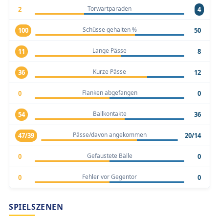
Torwartparaden
2
4
Schüsse gehalten %
100
50
Lange Pässe
11
8
Kurze Pässe
36
12
Flanken abgefangen
0
0
Ballkontakte
54
36
Pässe/davon angekommen
47/39
20/14
Gefaustete Bälle
0
0
Fehler vor Gegentor
0
0
SPIELSZENEN