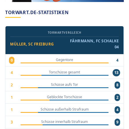
TORWART.DE-STATISTIKEN
TORWARTVERGLEICH
FÄHRMANN, FC SCHALKE
MÜLLER, SC FREIBURG
04
Gegentore
0
4
Torschüsse gesamt
4
13
Schüsse aufs Tor
2
8
Geblockte Torschüsse
1
2
Schüsse außerhalb Strafraum
1
4
Schüsse innerhalb Strafraum
3
9