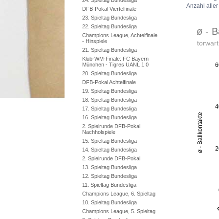
24. Spieltag Bundesliga
Anzahl aller
DFB-Pokal Viertelfinale
23. Spieltag Bundesliga
22. Spieltag Bundesliga
Champions League, Achtelfinale
- Hinspiele
21. Spieltag Bundesliga
Klub-WM-Finale: FC Bayern
München - Tigres UANL 1:0
20. Spieltag Bundesliga
DFB-Pokal Achtelfinale
19. Spieltag Bundesliga
18. Spieltag Bundesliga
17. Spieltag Bundesliga
16. Spieltag Bundesliga
2. Spielrunde DFB-Pokal
Nachholspiele
15. Spieltag Bundesliga
14. Spieltag Bundesliga
2. Spielrunde DFB-Pokal
13. Spieltag Bundesliga
12. Spieltag Bundesliga
11. Spieltag Bundesliga
Champions League, 6. Spieltag
10. Spieltag Bundesliga
Champions League, 5. Spieltag