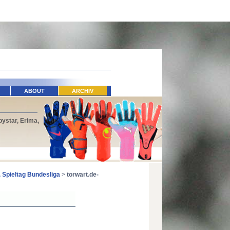
ABOUT
ARCHIV
ystar, Erima,
. Spieltag Bundesliga
>
torwart.de-