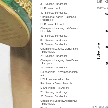
33. Spieltag Bundesliga
DFB-Pokal Finale
32. Spieltag Bundesliga
Champions League, Halbfinale -
Rückspiele
DFB-Pokal Halbfinale
Champions League, Halbfinale -
Hinspiele
31. Spieltag Bundesliga
30. Spieltag Bundesliga
29. Spieltag Bundesliga
Champions League, Viertelfinale
- Rückspiele
28. Spieltag Bundesliga
Champions League, Viertelfinale
- Hinspiele
27. Spieltag Bundesliga
Deutschland - Nordmazedonien
1:2
U21 Europameisterschaft
Rumänien - Deutschland 0:1
Deutschland - Island 3:0
26. Spieltag Bundesliga
25. Spieltag Bundesliga
Champions League, Achtelfinale
- Rückspiele
Hier wird g