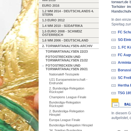
WM 2018
torwart.de 
EURO 2016
Torhüter im
1.2 WM 2014 - DEUTSCHLANDS 4.
Handschuhe
STERN
In den einze
1.3 EURO 2012
Spieltag zur
1.4 WM 2010 - SÜDAFRIKA
1.5 EURO 2008 - SCHWEIZ
FC Scha
ÖSTERREICH
SG Eint
1.6 WM 2006 - DEUTSCHLAND
2. TORWARTANALYSEN-ARCHIV
1. FC K
TORWARTANALYSEN 22/23
FC Augs
FOTOSTRECKEN UND
TORWARTANALYSEN 21/22
Arminia
FOTOSTRECKEN UND
TORWARTANALYSEN 20/21
Borussi
Nationalelf-Testspiele
SC Frei
U21 Europameisterschaft -
Endrunde
Hertha 
2. Bundesliga-Relegation
Rückspiel
TSG 189
Champions League-Finale
Bundesliga-Relegation
Rückspiel
2. Bundesliga-Relegation
In diesem Gr
Hinspiel
aufgelistet,
Europa League Finale
Bundesliga-Relegation Hinspiel
34. Spieltag Bundesliga