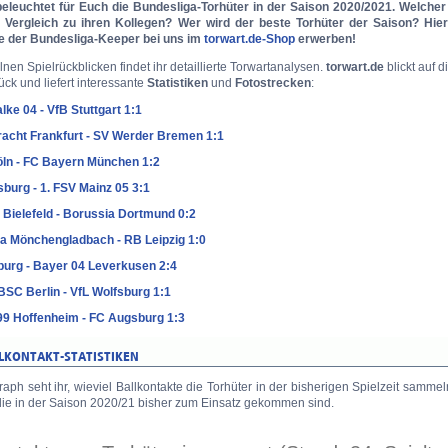
beleuchtet für Euch die Bundesliga-Torhüter in der Saison 2020/2021. Welche
 Vergleich zu ihren Kollegen? Wer wird der beste Torhüter der Saison? Hier 
 der Bundesliga-Keeper bei uns im
torwart.de-Shop
erwerben!
lnen Spielrückblicken findet ihr detaillierte Torwartanalysen.
torwart.de
blickt auf 
ück und liefert interessante
Statistiken
und
Fotostrecken
:
lke 04 - VfB Stuttgart 1:1
racht Frankfurt - SV Werder Bremen 1:1
öln - FC Bayern München 1:2
burg - 1. FSV Mainz 05 3:1
 Bielefeld - Borussia Dortmund 0:2
a Mönchengladbach - RB Leipzig 1:0
burg - Bayer 04 Leverkusen 2:4
BSC Berlin - VfL Wolfsburg 1:1
9 Hoffenheim - FC Augsburg 1:3
aph seht ihr, wieviel Ballkontakte die Torhüter in der bisherigen Spielzeit samme
 die in der Saison 2020/21 bisher zum Einsatz gekommen sind.