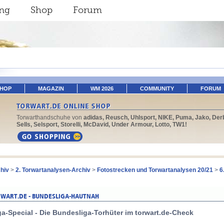
ing
Shop
Forum
SHOP
MAGAZIN
WM 2026
COMMUNITY
FORUM
Torwarthandschuhe von
adidas, Reusch, Uhlsport, NIKE, Puma, Jako, Derb
Sells, Selsport, Storelli, McDavid, Under Armour, Lotto, TW1!
hiv
>
2. Torwartanalysen-Archiv
>
Fotostrecken und Torwartanalysen 20/21
>
6
a-Special - Die Bundesliga-Torhüter im torwart.de-Check