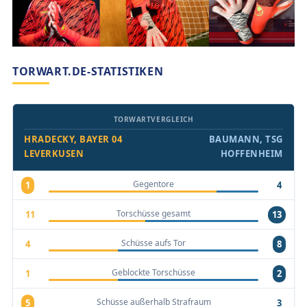
TORWART.DE-STATISTIKEN
TORWARTVERGLEICH
HRADECKY, BAYER 04
BAUMANN, TSG
LEVERKUSEN
HOFFENHEIM
Gegentore
1
4
Torschüsse gesamt
11
13
Schüsse aufs Tor
4
8
Geblockte Torschüsse
1
2
Schüsse außerhalb Strafraum
5
3