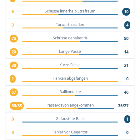
Schüsse innerhalb Strafraum
6
10
Torwartparaden
3
4
Schüsse gehalten %
75
50
Lange Pässe
20
14
Kurze Pässe
30
21
Flanken abgefangen
1
0
Ballkontakte
57
46
Pässe/davon angekommen
50/33
35/27
Gefaustete Bälle
0
1
Fehler vor Gegentor
0
0