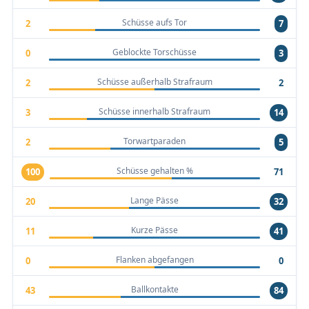
Schüsse aufs Tor
2
7
Geblockte Torschüsse
0
3
Schüsse außerhalb Strafraum
2
2
Schüsse innerhalb Strafraum
3
14
Torwartparaden
2
5
Schüsse gehalten %
100
71
Lange Pässe
20
32
Kurze Pässe
11
41
Flanken abgefangen
0
0
Ballkontakte
43
84