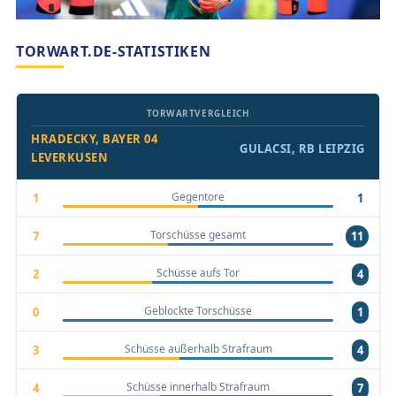
TORWART.DE-STATISTIKEN
TORWARTVERGLEICH
HRADECKY, BAYER 04
GULACSI, RB LEIPZIG
LEVERKUSEN
Gegentore
1
1
Torschüsse gesamt
7
11
Schüsse aufs Tor
2
4
Geblockte Torschüsse
0
1
Schüsse außerhalb Strafraum
3
4
Schüsse innerhalb Strafraum
4
7