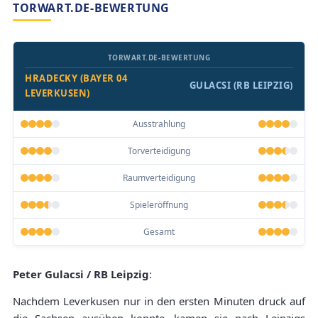
TORWART.DE-BEWERTUNG
TORWART.DE-BEWERTUNG
HRADECKY (BAYER 04
GULACSI (RB LEIPZIG)
LEVERKUSEN)
Ausstrahlung
Torverteidigung
Raumverteidigung
Spieleröffnung
Gesamt
Peter Gulacsi / RB Leipzig
:
Nachdem Leverkusen nur in den ersten Minuten druck auf
die Sachsen ausüben konnte, kamen sie nach Leipzigs