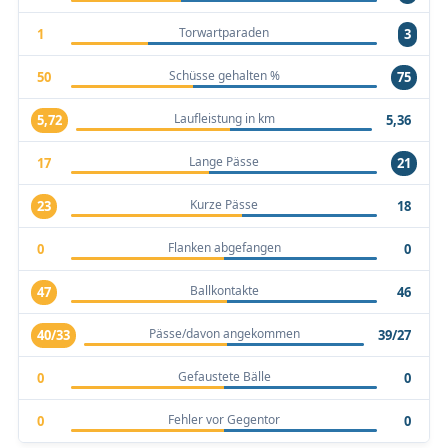
Torwartparaden
1
3
Schüsse gehalten %
50
75
Laufleistung in km
5,72
5,36
Lange Pässe
17
21
Kurze Pässe
23
18
Flanken abgefangen
0
0
Ballkontakte
47
46
Pässe/davon angekommen
40/33
39/27
Gefaustete Bälle
0
0
Fehler vor Gegentor
0
0