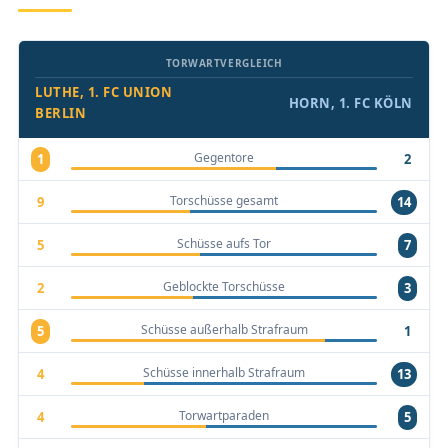
TORWARTVERGLEICH
LUTHE, 1. FC UNION
HORN, 1. FC KÖLN
BERLIN
Gegentore
1
2
Torschüsse gesamt
9
14
Schüsse aufs Tor
5
7
Geblockte Torschüsse
2
3
Schüsse außerhalb Strafraum
5
1
Schüsse innerhalb Strafraum
4
13
Torwartparaden
4
5