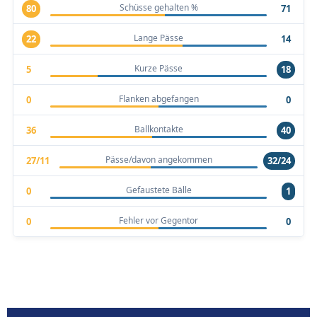
Schüsse gehalten %
80
71
Lange Pässe
22
14
Kurze Pässe
5
18
Flanken abgefangen
0
0
Ballkontakte
36
40
Pässe/davon angekommen
27/11
32/24
Gefaustete Bälle
0
1
Fehler vor Gegentor
0
0