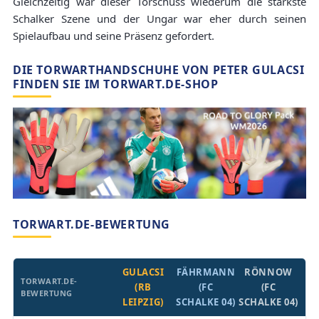
Gleichzeitig war dieser Torschuss wiederum die stärkste
Schalker Szene und der Ungar war eher durch seinen
Spielaufbau und seine Präsenz gefordert.
DIE TORWARTHANDSCHUHE VON PETER GULACSI
FINDEN SIE IM TORWART.DE-SHOP
TORWART.DE-BEWERTUNG
GULACSI
FÄHRMANN
RÖNNOW
TORWART.DE-
(RB
(FC
(FC
BEWERTUNG
LEIPZIG)
SCHALKE 04)
SCHALKE 04)