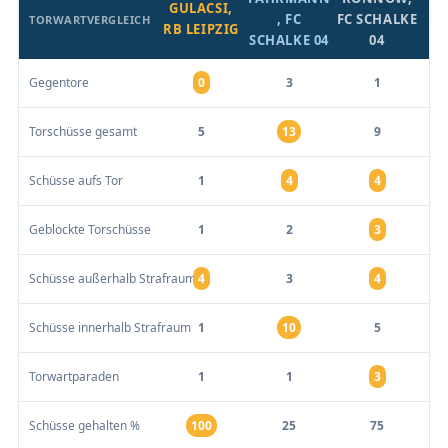
GULACSI,
, FC
FC SCHALKE
TORWARTVERGLEICH
RB LEIPZIG
SCHALKE 04
04
Gegentore
0
3
1
Torschüsse gesamt
5
13
9
Schüsse aufs Tor
1
4
4
Geblockte Torschüsse
1
2
3
Schüsse außerhalb Strafraum
4
3
4
Schüsse innerhalb Strafraum
1
10
5
Torwartparaden
1
1
3
Schüsse gehalten %
100
25
75