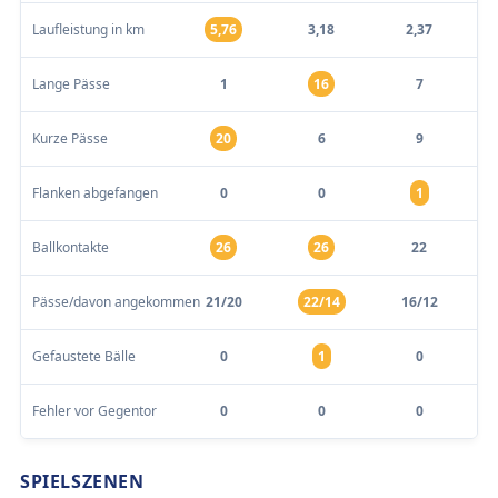
Laufleistung in km
5,76
3,18
2,37
Lange Pässe
1
16
7
Kurze Pässe
20
6
9
Flanken abgefangen
0
0
1
Ballkontakte
26
26
22
Pässe/davon angekommen
21/20
22/14
16/12
Gefaustete Bälle
0
1
0
Fehler vor Gegentor
0
0
0
SPIELSZENEN