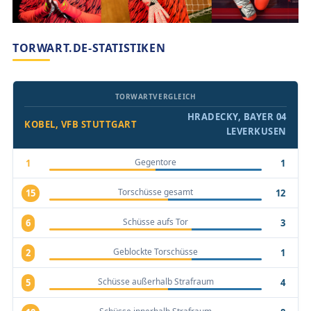
TORWART.DE-STATISTIKEN
TORWARTVERGLEICH
HRADECKY, BAYER 04
KOBEL, VFB STUTTGART
LEVERKUSEN
Gegentore
1
1
Torschüsse gesamt
15
12
Schüsse aufs Tor
6
3
Geblockte Torschüsse
2
1
Schüsse außerhalb Strafraum
5
4