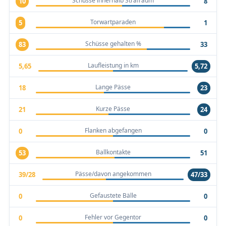
Schüsse innerhalb Strafraum
10
8
Torwartparaden
5
1
Schüsse gehalten %
83
33
Laufleistung in km
5,65
5,72
Lange Pässe
18
23
Kurze Pässe
21
24
Flanken abgefangen
0
0
Ballkontakte
53
51
Pässe/davon angekommen
39/28
47/33
Gefaustete Bälle
0
0
Fehler vor Gegentor
0
0