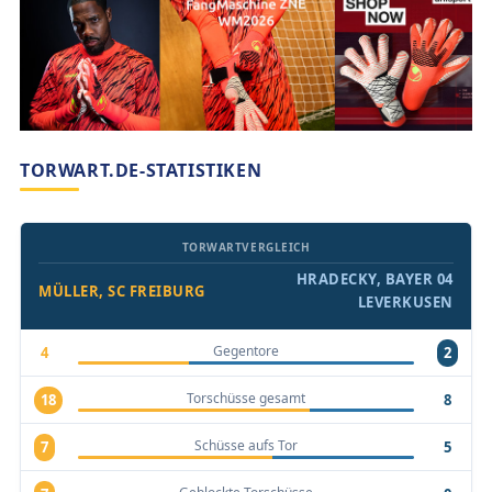
TORWART.DE-STATISTIKEN
TORWARTVERGLEICH
HRADECKY, BAYER 04
MÜLLER, SC FREIBURG
LEVERKUSEN
Gegentore
4
2
Torschüsse gesamt
18
8
Schüsse aufs Tor
7
5