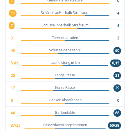
Geblockte Torschüsse
7
0
Schüsse außerhalb Strafraum
11
4
Schüsse innerhalb Strafraum
7
4
Torwartparaden
3
3
Schüsse gehalten %
43
60
Laufleistung in km
5,61
6,15
Lange Pässe
20
31
Kurze Pässe
17
29
Flanken abgefangen
0
0
Ballkontakte
44
68
Pässe/davon angekommen
37/25
60/39