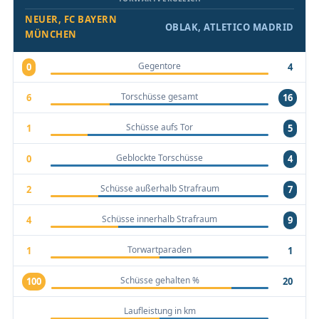
NEUER, FC BAYERN
OBLAK, ATLETICO MADRID
MÜNCHEN
Gegentore
0
4
Torschüsse gesamt
6
16
Schüsse aufs Tor
1
5
Geblockte Torschüsse
0
4
Schüsse außerhalb Strafraum
2
7
Schüsse innerhalb Strafraum
4
9
Torwartparaden
1
1
Schüsse gehalten %
100
20
Laufleistung in km