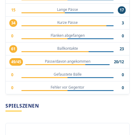
Lange Pässe
15
17
Kurze Pässe
34
3
Flanken abgefangen
0
0
Ballkontakte
61
23
Pässe/davon angekommen
49/45
20/12
Gefaustete Bälle
0
0
Fehler vor Gegentor
0
0
SPIELSZENEN