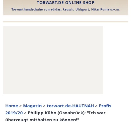
Home
>
Magazin
>
torwart.de-HAUTNAH
>
Profis
2019/20
>
Philipp Kühn (Osnabrück): "Ich war
überzeugt mithalten zu können!"