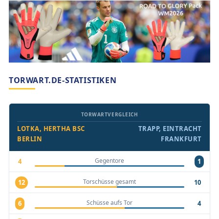
TORWART.DE-STATISTIKEN
TORWARTVERGLEICH
LOTKA, HERTHA BSC
TRAPP, EINTRACHT
BERLIN
FRANKFURT
Gegentore
4
1
Torschüsse gesamt
12
10
Schüsse aufs Tor
6
4