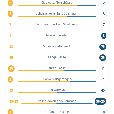
Geblockte Torschüsse
6
2
Schüsse außerhalb Strafraum
5
3
Schüsse innerhalb Strafraum
7
7
Torwartparaden
2
3
Schüsse gehalten %
33
75
Lange Pässe
19
25
Kurze Pässe
16
11
Flanken abgefangen
2
1
Ballkontakte
45
45
Pässe/davon angekommen
35/23
36/20
Gefaustete Bälle
1
0