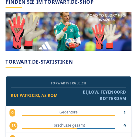
FINDEN SIE IM TORWART.DE-SHOP
TORWART.DE-STATISTIKEN
TORWARTVERGLEICH
BIJLOW, FEYENOORD
RUI PATRICIO, AS ROM
ROTTERDAM
Gegentore
0
1
Torschüsse gesamt
13
9