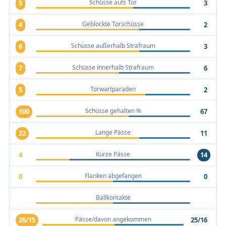
Schüsse aufs Tor
5
3
Geblockte Torschüsse
4
2
Schüsse außerhalb Strafraum
6
3
Schüsse innerhalb Strafraum
7
6
Torwartparaden
5
2
Schüsse gehalten %
100
67
Lange Pässe
22
11
Kurze Pässe
4
14
Flanken abgefangen
0
0
Ballkontakte
Pässe/davon angekommen
26/15
25/16