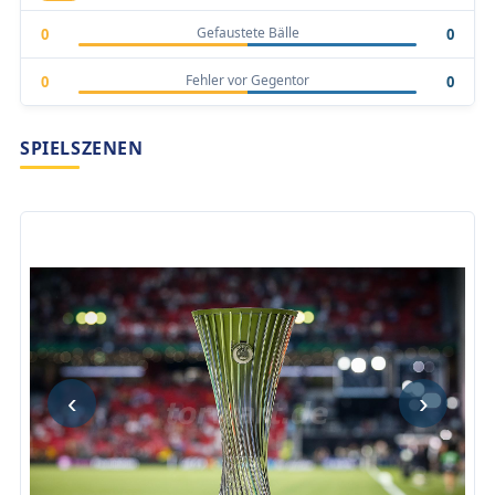
Gefaustete Bälle
0
0
Fehler vor Gegentor
0
0
SPIELSZENEN
‹
›