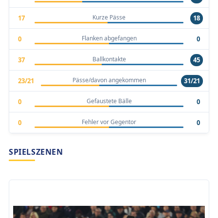
Kurze Pässe
17
18
Flanken abgefangen
0
0
Ballkontakte
37
45
Pässe/davon angekommen
23/21
31/21
Gefaustete Bälle
0
0
Fehler vor Gegentor
0
0
SPIELSZENEN