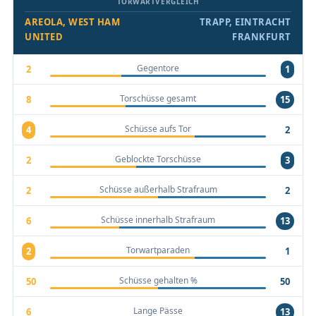
TORWARTVERGLEICH
AREOLA, WEST HAM
TRAPP, EINTRACHT
UNITED
FRANKFURT
Gegentore
2
1
Torschüsse gesamt
8
15
Schüsse aufs Tor
4
2
Geblockte Torschüsse
2
3
Schüsse außerhalb Strafraum
2
2
Schüsse innerhalb Strafraum
6
13
Torwartparaden
2
1
Schüsse gehalten %
50
50
Lange Pässe
6
13