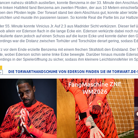
ncen nahezu sträflich ausließen, konnte Benzema in der 33. Minute den Anschlusst
 linken Halbfeld fand Benzema am zweiten Pfosten, der aus 10 Metern einschießen
en den Pfosten legte. Der Torwart stand bei dem Abschluss gut, konnte aber letzt
richten und musste ihn passieren lassen. So konnte Real die Partie bis zur Halbzei
der 55. Minute konnte Vinicius Jr. Auf 2:3 aus Madrider Sicht verkürzen. Dieser lief 
ob allein vor Ederson flach in die lange Ecke ein. Ederson verkürzte dabei noch ruh
kulierte dann jedoch auf einen Schuss auf die kurze Ecke und konnte daher den G
erdings war die Distanz zwischen Torhüter und Torschütze derart gering, sodass E
z vor dem Ende erzielte Benzema mit einem frechen Strafstoß den Endstand. Der To
te, wobei Ederson sichin seine linke Ecke bewegte. Darüber hinaus musste Ederson
erdings in der Spieleröffnung zu sicher, sodass ihm kleinere Leichtsinnsfehler im Sp