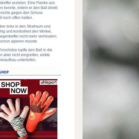
reffer erzielen. Eine Flanke aus
 konnte, indem er den Ball direkt
e nichts gegen den Schuss
t noch offen halten.
über links in den Strafraum und
ig und kontrolliert den Winkel,
egentreffer nicht mehr verhindern.
derson agieren musste.
rschütze lupfte den Ball in die
 aber nicht eingreifen, wirkte
ielaufbau unterliefen.