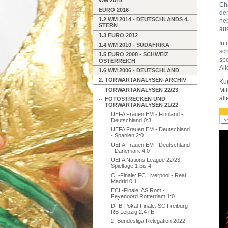
WM 2018
Cha
EURO 2016
dem
1.2 WM 2014 - DEUTSCHLANDS 4.
neb
STERN
aus
1.3 EURO 2012
In 
1.4 WM 2010 - SÜDAFRIKA
sch
1.5 EURO 2008 - SCHWEIZ
spe
ÖSTERREICH
All
1.6 WM 2006 - DEUTSCHLAND
2. TORWARTANALYSEN-ARCHIV
Kur
TORWARTANALYSEN 22/23
Mit
all
FOTOSTRECKEN UND
TORWARTANALYSEN 21/22
UEFA Frauen EM - Finnland -
Deutschland 0:3
UEFA Frauen EM - Deutschland
- Spanien 2:0
UEFA Frauen EM - Deutschland
- Dänemark 4:0
UEFA Nations League 22/23 -
Spieltage 1 bis 4
CL-Finale: FC Liverpool - Real
Madrid 0:1
ECL-Finale: AS Rom -
Feyenoord Rotterdam 1:0
DFB-Pokal-Finale: SC Freiburg -
RB Leipzig 2:4 i.E.
2. Bundesliga Relegation 2022