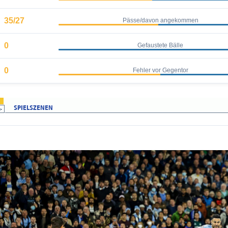
35/27
Pässe/davon angekommen
0
Gefaustete Bälle
0
Fehler vor Gegentor