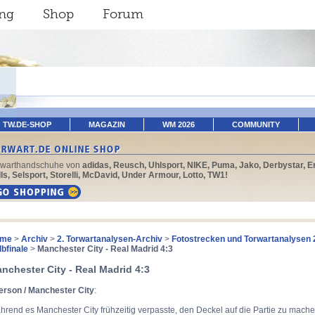
ing
Shop
Forum
TW.DE-SHOP
MAGAZIN
WM 2026
COMMUNITY
rwarthandschuhe von
adidas, Reusch, Uhlsport, NIKE, Puma, Jako, Derbystar, E
ls, Selsport, Storelli, McDavid, Under Armour, Lotto, TW1!
me
>
Archiv
>
2. Torwartanalysen-Archiv
>
Fotostrecken und Torwartanalysen 
lbfinale
>
Manchester City - Real Madrid 4:3
nchester City - Real Madrid 4:3
erson / Manchester City
:
rend es Manchester City frühzeitig verpasste, den Deckel auf die Partie zu mach