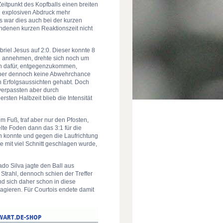
itpunkt des Kopfballs einen breiten
n explosiven Abdruck mehr
s war dies auch bei der kurzen
ndenen kurzen Reaktionszeit nicht
riel Jesus auf 2:0. Dieser konnte 8
ll annehmen, drehte sich noch um
ch dafür, entgegenzukommen,
aber dennoch keine Abwehrchance
n Erfolgsaussichten gehabt. Doch
verpassten aber durch
sten Halbzeit blieb die Intensität
m Fuß, traf aber nur den Pfosten,
lte Foden dann das 3:1 für die
n konnte und gegen die Laufrichtung
e mit viel Schnitt geschlagen wurde,
ado Silva jagte den Ball aus
Strahl, dennoch schien der Treffer
nd sich daher schon in diese
agieren. Für Courtois endete damit