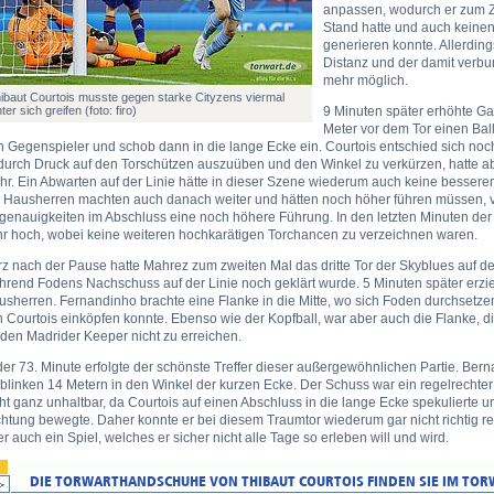
anpassen, wodurch er zum Ze
Stand hatte und auch keine
generieren konnte. Allerding
Distanz und der damit verbu
mehr möglich.
ibaut Courtois musste gegen starke Cityzens viermal
nter sich greifen (foto: firo)
9 Minuten später erhöhte Gab
Meter vor dem Tor einen Ba
n Gegenspieler und schob dann in die lange Ecke ein. Courtois entschied sich no
durch Druck auf den Torschützen auszuüben und den Winkel zu verkürzen, hatte 
r. Ein Abwarten auf der Linie hätte in dieser Szene wiederum auch keine bessere
e Hausherren machten auch danach weiter und hätten noch höher führen müssen, 
enauigkeiten im Abschluss eine noch höhere Führung. In den letzten Minuten der er
hr hoch, wobei keine weiteren hochkarätigen Torchancen zu verzeichnen waren.
z nach der Pause hatte Mahrez zum zweiten Mal das dritte Tor der Skyblues auf de
rend Fodens Nachschuss auf der Linie noch geklärt wurde. 5 Minuten später erzie
sherren. Fernandinho brachte eine Flanke in die Mitte, wo sich Foden durchsetze
 Courtois einköpfen konnte. Ebenso wie der Kopfball, war aber auch die Flanke, di
 den Madrider Keeper nicht zu erreichen.
der 73. Minute erfolgte der schönste Treffer dieser außergewöhnlichen Partie. Bern
blinken 14 Metern in den Winkel der kurzen Ecke. Der Schuss war ein regelrechter 
ht ganz unhaltbar, da Courtois auf einen Abschluss in die lange Ecke spekulierte u
htung bewegte. Daher konnte er bei diesem Traumtor wiederum gar nicht richtig re
r auch ein Spiel, welches er sicher nicht alle Tage so erleben will und wird.