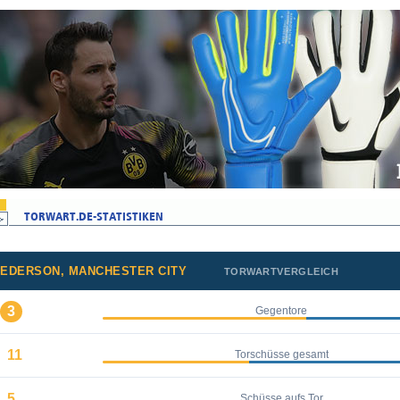
EDERSON, MANCHESTER CITY
TORWARTVERGLEICH
3
Gegentore
11
Torschüsse gesamt
5
Schüsse aufs Tor