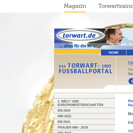
Magazin
Torwarttrain
HOME
To
Sel
Ho
1. WELT- UND
EUROPAMEISTERSCHAFTEN
Ha
EM 2024
Ma
WM 2022
EM 2021
Ed
FRAUEN WM - 2019
Wäh