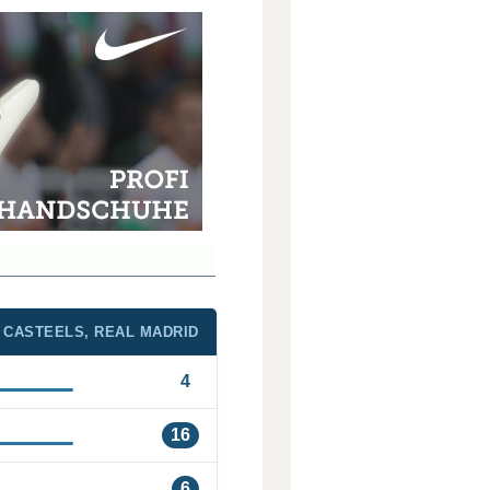
CASTEELS, REAL MADRID
4
16
6