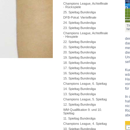
Champions League, Achtelfinale
- Rückspiele
25. Spieltag Bundesliga
DFB-Pokal: Viertelfinale
24. Spieltag Bundesliga
Th
23. Spieltag Bundesliga
hi
Champions League, Achtelfinale
- Hinspiele
de
22. Spieltag Bundesliga
da
21. Spieltag Bundesliga
meh
20. Spieltag Bundesliga
di
Ung
19. Spieltag Bundesliga
se
18. Spieltag Bundesliga
17. Spieltag Bundesliga
Kur
16. Spieltag Bundesliga
wäh
15. Spieltag Bundesliga
Hau
Champions League, 6. Spieltag
von
für
14. Spieltag Bundesliga
13. Spieltag Bundesliga
In 
Champions League, 5. Spieltag
hal
12. Spieltag Bundesliga
nic
WM-Qualifikation 9. und 10.
Ric
Spieltag
abe
11. Spieltag Bundesliga
Champions League, 4. Spieltag
10. Spieltag Bundesliga