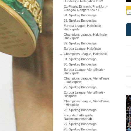
Bundesliga Relegation 2022
EL-Finale: Eintracht Frankfurt -
Glasgow Rangers 5:4 n.E.
34. Spieltag Bundesliga
33. Spieltag Bundesliga
Europa League, Halbfinale -
Rückspiele
Champions League, Halbfinale
Rückspiele
32. Spieltag Bundesliga
Europa League, Halbfinale
Champions League, Halbfinale
31. Spieltag Bundesliga
30. Spieltag Bundesliga
Europa League, Viertelfinale -
Rückspiele
Champions League, Viertelfinale
- Rückspiele
29. Spieltag Bundesliga
Europa League, Viertelfinale -
Hinspiele
Champions League, Viertelfinale
- Hinspiele
28. Spieltag Bundesliga
Freundschaftsspiele
Nationalmannschaft
27. Spieltag Bundesliga
26. Spieltag Bundesliga