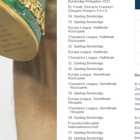
Bundesliga Relegation 2022
EL-Finale: Eintracht Frankfurt -
Glasgow Rangers 5:4 n.E.
34. Spieltag Bundesliga
33. Spieltag Bundesliga
Europa League, Halbfinale -
Rückspiele
Champions League, Halbfinale
Rückspiele
32. Spieltag Bundesliga
Europa League, Halbfinale
Champions League, Halbfinale
31. Spieltag Bundesliga
30. Spieltag Bundesliga
Europa League, Viertelfinale -
Ro
Rückspiele
Champions League, Viertelfinale
In 
- Rückspiele
Zen
29. Spieltag Bundesliga
vom
Europa League, Viertelfinale -
Si
Hinspiele
meh
Champions League, Viertelfinale
he
- Hinspiele
28. Spieltag Bundesliga
In 
Win
Freundschaftsspiele
Nationalmannschaft
Eb
27. Spieltag Bundesliga
wob
bes
26. Spieltag Bundesliga