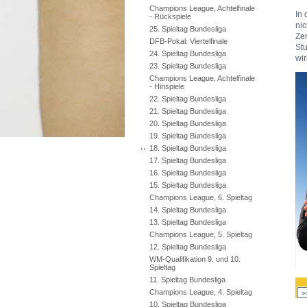
Champions League, Achtelfinale
In 
- Rückspiele
nic
25. Spieltag Bundesliga
Zen
DFB-Pokal: Viertelfinale
St
24. Spieltag Bundesliga
wir
23. Spieltag Bundesliga
Champions League, Achtelfinale
- Hinspiele
22. Spieltag Bundesliga
21. Spieltag Bundesliga
20. Spieltag Bundesliga
19. Spieltag Bundesliga
18. Spieltag Bundesliga
17. Spieltag Bundesliga
16. Spieltag Bundesliga
15. Spieltag Bundesliga
Champions League, 6. Spieltag
14. Spieltag Bundesliga
13. Spieltag Bundesliga
Champions League, 5. Spieltag
12. Spieltag Bundesliga
WM-Qualifikation 9. und 10.
Spieltag
11. Spieltag Bundesliga
Champions League, 4. Spieltag
10. Spieltag Bundesliga