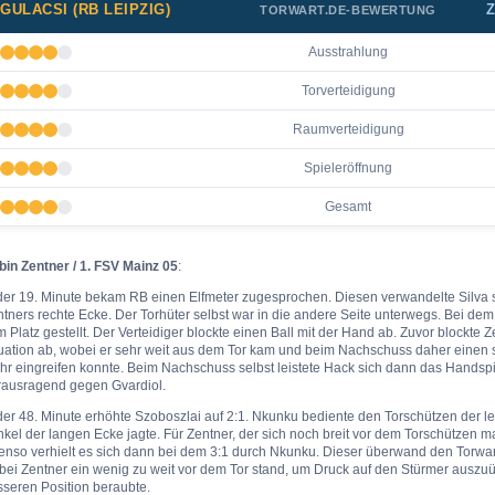
GULACSI (RB LEIPZIG)
Z
TORWART.DE-BEWERTUNG
Ausstrahlung
Torverteidigung
Raumverteidigung
Spieleröffnung
Gesamt
bin Zentner / 1. FSV Mainz 05
:
der 19. Minute bekam RB einen Elfmeter zugesprochen. Diesen verwandelte Silva si
tners rechte Ecke. Der Torhüter selbst war in die andere Seite unterwegs. Bei d
 Platz gestellt. Der Verteidiger blockte einen Ball mit der Hand ab. Zuvor blockte Z
tuation ab, wobei er sehr weit aus dem Tor kam und beim Nachschuss daher einen 
r eingreifen konnte. Beim Nachschuss selbst leistete Hack sich dann das Handspie
rausragend gegen Gvardiol.
der 48. Minute erhöhte Szoboszlai auf 2:1. Nkunku bediente den Torschützen der let
kel der langen Ecke jagte. Für Zentner, der sich noch breit vor dem Torschützen m
enso verhielt es sich dann bei dem 3:1 durch Nkunku. Dieser überwand den Torwart
ei Zentner ein wenig zu weit vor dem Tor stand, um Druck auf den Stürmer auszuü
seren Position beraubte.