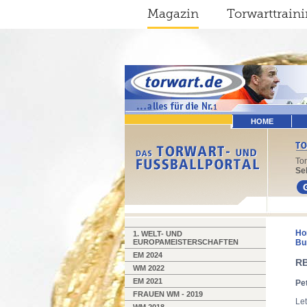
Magazin
Torwarttrain
HOME
To
Sel
Ho
1. WELT- UND
EUROPAMEISTERSCHAFTEN
Bu
EM 2024
RB
WM 2022
EM 2021
Pet
FRAUEN WM - 2019
Let