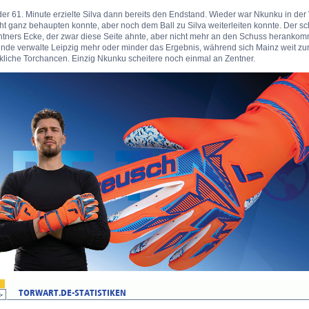
der 61. Minute erzielte Silva dann bereits den Endstand. Wieder war Nkunku in de
ht ganz behaupten konnte, aber noch dem Ball zu Silva weiterleiten konnte. Der sc
tners Ecke, der zwar diese Seite ahnte, aber nicht mehr an den Schuss herankomm
unde verwalte Leipzig mehr oder minder das Ergebnis, während sich Mainz weit z
kliche Torchancen. Einzig Nkunku scheitere noch einmal an Zentner.