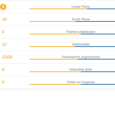
5
Lange Pässe
18
Kurze Pässe
0
Flanken abgefangen
27
Ballkontakte
23/20
Pässe/davon angekommen
0
Gefaustete Bälle
0
Fehler vor Gegentor