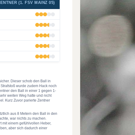
ENTNER (1. FSV MAINZ 05)
cher. Dieser schob den Ball in
em Strafstoß wurde zudem Hack noch
entner den Ball in einer 1 gegen 1-
sehr weiten Weg hatte und nicht
l. Kurz Zuvor parierte Zentner
ztlich aus 8 Metern den Ball in den
achte, war nichts zu machen.
 mit einem gefühlvollen Heber,
ben, aber sich dadurch einer