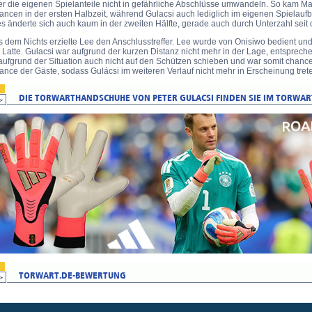
er die eigenen Spielanteile nicht in gefährliche Abschlüsse umwandeln. So kam M
ancen in der ersten Halbzeit, während Gulacsi auch lediglich im eigenen Spielau
s änderte sich auch kaum in der zweiten Hälfte, gerade auch durch Unterzahl seit 
 dem Nichts erzielte Lee den Anschlusstreffer. Lee wurde von Onisiwo bedient und
 Latte. Gulacsi war aufgrund der kurzen Distanz nicht mehr in der Lage, entsprech
aufgrund der Situation auch nicht auf den Schützen schieben und war somit chancen
nce der Gäste, sodass Gulácsi im weiteren Verlauf nicht mehr in Erscheinung tre