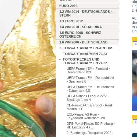
WM 2018
ab
EURO 2016
Ch
Die
1.2 WM 2014 - DEUTSCHLANDS 4.
STERN
Aus
1.3 EURO 2012
die
er 
1.4 WM 2010 - SÜDAFRIKA
Cha
1.5 EURO 2008 - SCHWEIZ
ÖSTERREICH
1.6 WM 2006 - DEUTSCHLAND
2. TORWARTANALYSEN-ARCHIV
TORWARTANALYSEN 22/23
FOTOSTRECKEN UND
TORWARTANALYSEN 21/22
UEFA Frauen EM - Finnland -
Deutschland 0:3
UEFA Frauen EM - Deutschland
- Spanien 2:0
UEFA Frauen EM - Deutschland
- Dänemark 4:0
UEFA Nations League 22/23 -
Spieltage 1 bis 4
CL-Finale: FC Liverpool - Real
Madrid 0:1
ECL-Finale: AS Rom -
Feyenoord Rotterdam 1:0
DFB-Pokal-Finale: SC Freiburg -
RB Leipzig 2:4 i.E.
2. Bundesliga Relegation 2022