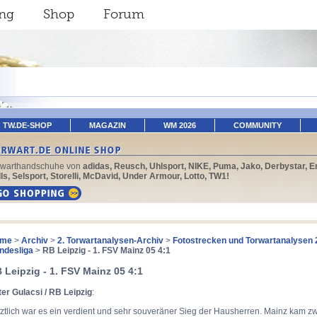
ing
Shop
Forum
TW.DE-SHOP
MAGAZIN
WM 2026
COMMUNITY
rwarthandschuhe von
adidas, Reusch, Uhlsport, NIKE, Puma, Jako, Derbystar, E
ls, Selsport, Storelli, McDavid, Under Armour, Lotto, TW1!
me
>
Archiv
>
2. Torwartanalysen-Archiv
>
Fotostrecken und Torwartanalysen 
ndesliga
>
RB Leipzig - 1. FSV Mainz 05 4:1
 Leipzig - 1. FSV Mainz 05 4:1
er Gulacsi / RB Leipzig
:
ztlich war es ein verdient und sehr souveräner Sieg der Hausherren. Mainz kam zwa