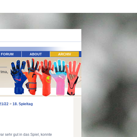
FORUM
ABOUT
ARCHIV
rima,
21/22
>
18. Spieltag
r sehr gut in das Spiel, konnte