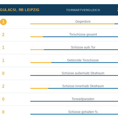
GULACSI, RB LEIPZIG
TORWARTVERGLEICH
1
Gegentore
2
Torschüsse gesamt
1
Schüsse aufs Tor
1
Geblockte Torschüsse
0
Schüsse außerhalb Strafraum
2
Schüsse innerhalb Strafraum
0
Torwartparaden
0
Schüsse gehalten %