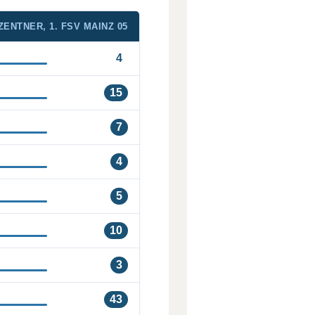
ZENTNER, 1. FSV MAINZ 05
4
15
7
4
5
10
3
43