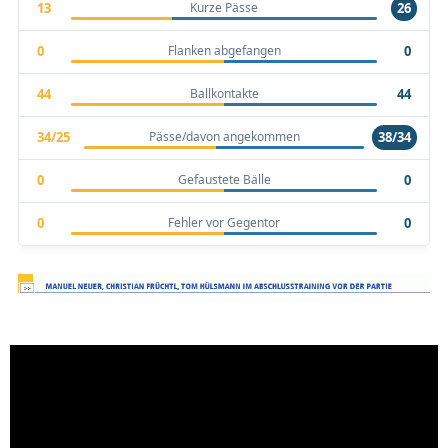
Kurze Pässe
13
26
Flanken abgefangen
0
0
Ballkontakte
44
44
Pässe/davon angekommen
34/25
38/34
Gefaustete Bälle
0
0
Fehler vor Gegentor
0
0