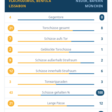
VLACHODIMOS, BENFICA
NEUER, BAYERN
LISSABON
MÜNCHEN
Gegentore
4
0
Torschüsse gesamt
21
8
Schüsse aufs Tor
7
3
Geblockte Torschüsse
2
1
Schüsse außerhalb Strafraum
9
2
Schüsse innerhalb Strafraum
12
6
Torwartparaden
3
3
Schüsse gehalten %
43
100
Lange Pässe
21
12