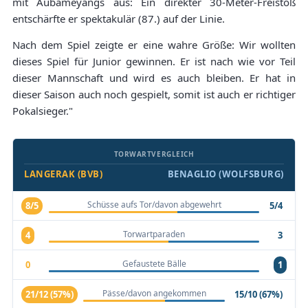
mit Aubameyangs aus: Ein direkter 30-Meter-Freistoß
entschärfte er spektakulär (87.) auf der Linie.
Nach dem Spiel zeigte er eine wahre Größe: Wir wollten
dieses Spiel für Junior gewinnen. Er ist nach wie vor Teil
dieser Mannschaft und wird es auch bleiben. Er hat in
dieser Saison auch noch gespielt, somit ist auch er richtiger
Pokalsieger."
TORWARTVERGLEICH
LANGERAK (BVB)
BENAGLIO (WOLFSBURG)
Schüsse aufs Tor/davon abgewehrt
8/5
5/4
Torwartparaden
4
3
Gefaustete Bälle
0
1
Pässe/davon angekommen
21/12 (57%)
15/10 (67%)