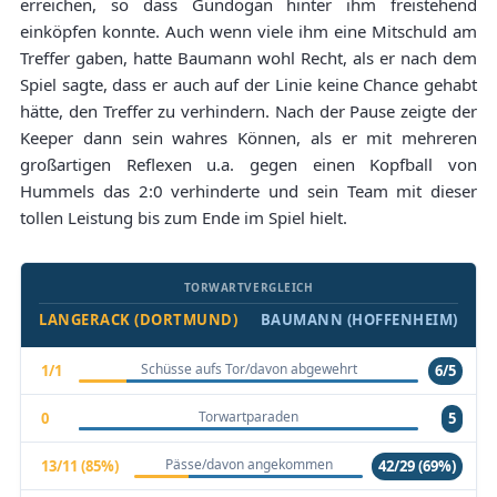
erreichen, so dass Gündogan hinter ihm freistehend
einköpfen konnte. Auch wenn viele ihm eine Mitschuld am
Treffer gaben, hatte Baumann wohl Recht, als er nach dem
Spiel sagte, dass er auch auf der Linie keine Chance gehabt
hätte, den Treffer zu verhindern. Nach der Pause zeigte der
Keeper dann sein wahres Können, als er mit mehreren
großartigen Reflexen u.a. gegen einen Kopfball von
Hummels das 2:0 verhinderte und sein Team mit dieser
tollen Leistung bis zum Ende im Spiel hielt.
TORWARTVERGLEICH
LANGERACK (DORTMUND)
BAUMANN (HOFFENHEIM)
Schüsse aufs Tor/davon abgewehrt
1/1
6/5
Torwartparaden
0
5
Pässe/davon angekommen
13/11 (85%)
42/29 (69%)