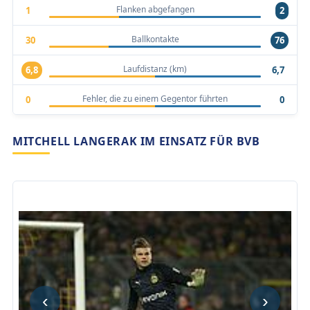
Flanken abgefangen
1
2
Ballkontakte
30
76
Laufdistanz (km)
6,8
6,7
Fehler, die zu einem Gegentor führten
0
0
MITCHELL LANGERAK IM EINSATZ FÜR BVB
‹
›